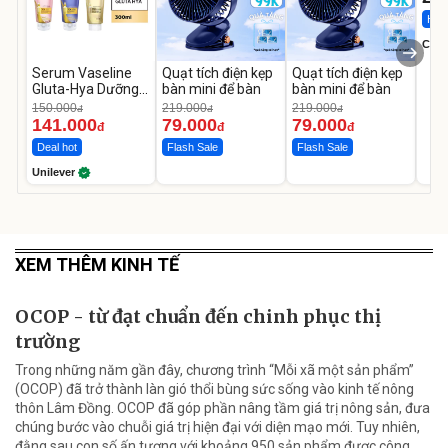
Hot 
Cecil
Serum Vaseline
Quạt tích điện kẹp
Quạt tích điện kẹp
Gluta-Hya Dưỡng
bàn mini để bàn
bàn mini để bàn
Da Sáng Mịn Sau 7
150.000
219.000
219.000
đ
đ
đ
Ngày
141.000
79.000
79.000
đ
đ
đ
Deal hot
Flash Sale
Flash Sale
Unilever
XEM THÊM KINH TẾ
OCOP - từ đạt chuẩn đến chinh phục thị
trường
Trong những năm gần đây, chương trình “Mỗi xã một sản phẩm”
(OCOP) đã trở thành làn gió thổi bùng sức sống vào kinh tế nông
thôn Lâm Đồng. OCOP đã góp phần nâng tầm giá trị nông sản, đưa
chúng bước vào chuỗi giá trị hiện đại với diện mạo mới. Tuy nhiên,
đằng sau con số ấn tượng với khoảng 950 sản phẩm được công