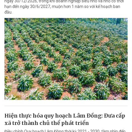
ngày 30/12/2026, trong khi doanh nghiệp siêu nhỏ và nhỏ có thời
hạn đến ngày 30/6/2027, muộn hơn 1 năm so với kế hoạch ban
đầu.
Hiện thực hóa quy hoạch Lâm Đồng: Đưa cấp
xã trở thành chủ thể phát triển
Điều chỉnh Quy hoạch Lâm Đồng thời kỳ 2021 - 2030, tầm nhìn đến