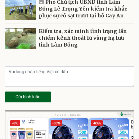
Phó Chủ tịch UBND tỉnh Lâm
Đồng Lê Trọng Yên kiểm tra khắc
phục sự cố sạt trượt tại hồ Cay An
Kiểm tra, xác minh tình trạng lấn
chiếm kênh thoát lũ vùng hạ lưu
tỉnh Lâm Đồng
Gửi bình luận
U
ADVERTISEMENT
Đai 
-6%
-63%
-63%
bé 
1-9 
22