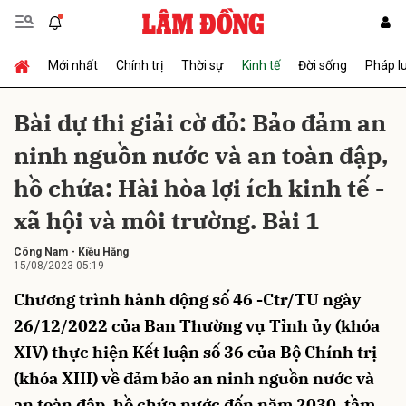
Mới nhất
Chính trị
Thời sự
Kinh tế
Đời sống
Pháp l
Gửi bình luận
Bài dự thi giải cờ đỏ: Bảo đảm an
ninh nguồn nước và an toàn đập,
hồ chứa: Hài hòa lợi ích kinh tế -
xã hội và môi trường. Bài 1
Công Nam
-
Kiều Hằng
15/08/2023 05:19
Hủy
Gửi
Chương trình hành động số 46 -Ctr/TU ngày
26/12/2022 của Ban Thường vụ Tỉnh ủy (khóa
XIV) thực hiện Kết luận số 36 của Bộ Chính trị
(khóa XIII) về đảm bảo an ninh nguồn nước và
an toàn đập, hồ chứa nước đến năm 2030, tầm