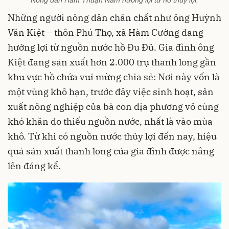
Nông dân Hàm Thuận Nam hưởng lợi từ hồ thủy lợi.
Những người nông dân chân chất như ông Huỳnh
Văn Kiệt – thôn Phú Thọ, xã Hàm Cường đang
hưởng lợi từ nguồn nước hồ Đu Đủ. Gia đình ông
Kiệt đang sản xuất hơn 2.000 trụ thanh long gần
khu vực hồ chứa vui mừng chia sẻ: Nơi này vốn là
một vùng khô hạn, trước đây việc sinh hoạt, sản
xuất nông nghiệp của bà con địa phương vô cùng
khó khăn do thiếu nguồn nước, nhất là vào mùa
khô. Từ khi có nguồn nước thủy lợi đến nay, hiệu
quả sản xuất thanh long của gia đình được nâng
lên đáng kể.