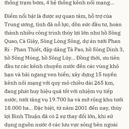
thống trạm bơm, 4 hệ thống kênh nối mạng…
Điểm nổi bật là được sự quan tâm, hỗ trợ của
Trung ương, tỉnh đã nỗ lực, dồn sức đầu tư, hoàn
thành nhiều công trình thủy lợi lớn như hồ Sông
Quao, Cà Giây, Sông Lòng Sông, dự án tưới Phan
Rí - Phan Thiết, đập dâng Tà Pao, hồ Sông Dinh 3,
hồ Sông Móng, hồ Sông Lũy… Đồng thời, ưu tiên
đầu tư các kênh chuyển nước đến các vùng khô
hạn và bãi ngang ven biển; xây dựng 15 tuyến
kênh nối mạng với quy mô chiều dài 265 km,
đang phát huy hiệu quả tốt với nhiệm vụ tiếp
nước, tưới tăng vụ 19.700 ha và mở rộng khu tưới
18.000 ha… Đặc biệt, từ năm 2001 đến nay, thủy
lợi Bình Thuận đã có 2 sự thay đổi lớn, khi sử
dụng nguồn nước ở các lưu vực sông bên ngoài