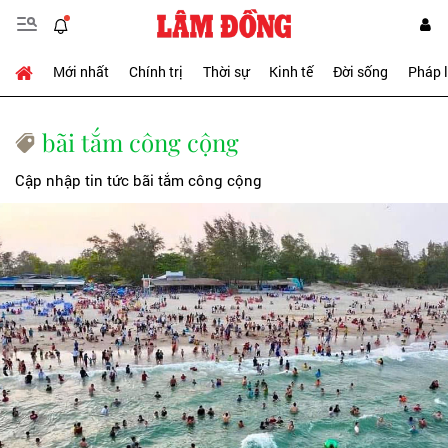
Mới nhất
Chính trị
Thời sự
Kinh tế
Đời sống
Pháp 
bãi tắm công cộng
Cập nhập tin tức bãi tắm công cộng