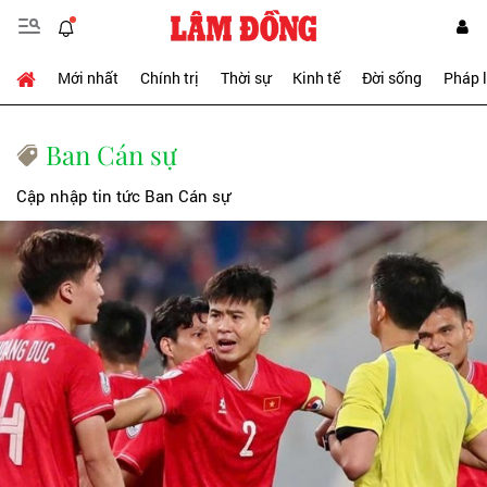
Mới nhất
Chính trị
Thời sự
Kinh tế
Đời sống
Pháp 
Ban Cán sự
Cập nhập tin tức Ban Cán sự