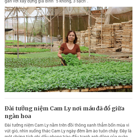
gắn với xây dựng gia đình "5 không, 3 sạch".
Đài tưởng niệm Cam Ly nơi máu đã đổ giữa
ngàn hoa
Đài tưởng niệm Cam Ly nằm trên đồi thông xanh thẳm bốn mùa vi
vút gió, nhìn xuống thác Cam Ly ngày đêm ầm ào tuôn chảy. Đây là
một chứng tích ghi dấu phong trào đấu tranh anh dũng của quân