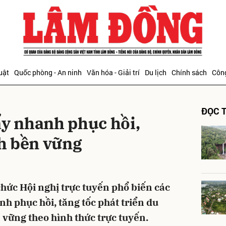
bình luận
uật
Quốc phòng - An ninh
Văn hóa - Giải trí
Du lịch
Chính sách
Công
ĐỌC T
ẩy nhanh phục hồi,
ch bền vững
Hủy
G
hức Hội nghị trực tuyến phổ biến các
 phục hồi, tăng tốc phát triển du
 vững theo hình thức trực tuyến.