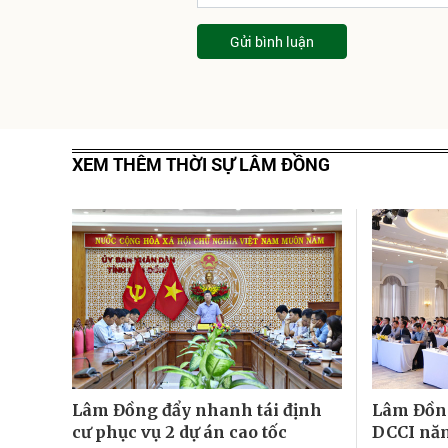
Gửi bình luận
XEM THÊM THỜI SỰ LÂM ĐỒNG
Lâm Đồng đẩy nhanh tái định
Lâm Đồng
cư phục vụ 2 dự án cao tốc
DCCI nă