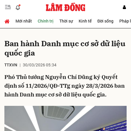
Mới nhất
Chính trị
Thời sự
Kinh tế
Đời sống
Pháp 
Gửi bình luận
Ban hành Danh mục cơ sở dữ liệu
quốc gia
TTXVN
30/03/2026 05:34
Phó Thủ tướng Nguyễn Chí Dũng ký Quyết
định số 11/2026/QĐ-TTg ngày 28/3/2026 ban
Hủy
Gửi
hành Danh mục cơ sở dữ liệu quốc gia.