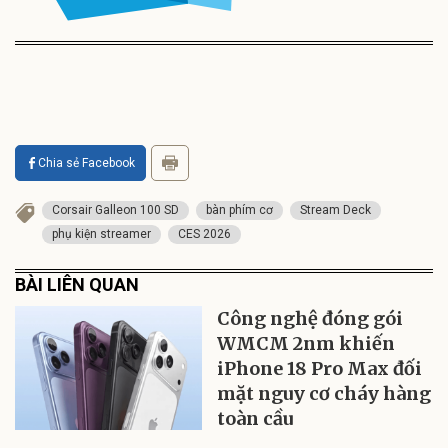
Chia sẻ Facebook
Corsair Galleon 100 SD
bàn phím cơ
Stream Deck
phụ kiện streamer
CES 2026
BÀI LIÊN QUAN
Công nghệ đóng gói
WMCM 2nm khiến
iPhone 18 Pro Max đối
mặt nguy cơ cháy hàng
toàn cầu