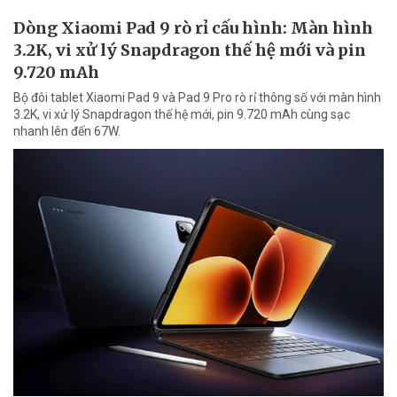
Dòng Xiaomi Pad 9 rò rỉ cấu hình: Màn hình
3.2K, vi xử lý Snapdragon thế hệ mới và pin
9.720 mAh
Bộ đôi tablet Xiaomi Pad 9 và Pad 9 Pro rò rỉ thông số với màn hình
3.2K, vi xử lý Snapdragon thế hệ mới, pin 9.720 mAh cùng sạc
nhanh lên đến 67W.