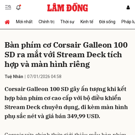
Mới nhất
Chính trị
Thời sự
Kinh tế
Đời sống
Pháp l
Gửi bình luận
Bàn phím cơ Corsair Galleon 100
SD ra mắt với Stream Deck tích
hợp và màn hình riêng
Tuệ Nhân
07/01/2026 04:58
Corsair Galleon 100 SD gây ấn tượng khi kết
Hủy
Gửi
hợp bàn phím cơ cao cấp với bộ điều khiển
Stream Deck chuyên dụng, đi kèm màn hình
phụ sắc nét và giá bán 349,99 USD.
Corsair vừa chính thức giới thiệu mẫu bàn phím