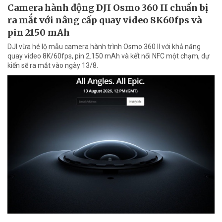
Camera hành động DJI Osmo 360 II chuẩn bị
ra mắt với nâng cấp quay video 8K60fps và
pin 2150 mAh
DJI vừa hé lộ mẫu camera hành trình Osmo 360 II với khả năng
quay video 8K/60fps, pin 2.150 mAh và kết nối NFC một chạm, dự
kiến sẽ ra mắt vào ngày 13/8.