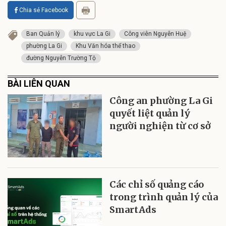
Chia sẻ Facebook
Ban Quản lý
khu vực La Gi
Công viên Nguyễn Huệ
phường La Gi
Khu Văn hóa thể thao
đường Nguyễn Trường Tộ
BÀI LIÊN QUAN
Công an phường La Gi
quyết liệt quản lý
người nghiện từ cơ sở
Các chỉ số quảng cáo
trong trình quản lý của
SmartAds