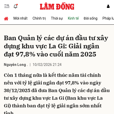
Mới nhất
Chính trị
Thời sự
Kinh tế
Đời sống
Pháp l
Gửi bình luận
Ban Quản lý các dự án đầu tư xây
dựng khu vực La Gi:
Giải ngân
đạt 97,8% vào cuối năm 2025
Nguyễn Long .
10/02/2026 21:24
Còn 1 tháng nữa là kết thúc năm tài chính
Hủy
Gửi
nên với tỷ lệ giải ngân đạt 97,8% vào ngày
30/12/2025 đã đưa Ban Quản lý các dự án đầu
tư xây dựng khu vực La Gi (Ban khu vực La
Gi) thành ban đạt tỷ lệ giải ngân sớm nhất
tỉnh.