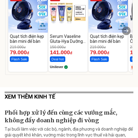
Quạt tích điện kẹp
Serum Vaseline
Quạt tích điện kẹp
Bơm
bàn mini để bàn
Gluta-Hya Dưỡng
bàn mini để bàn
Ô T
Da Sáng Mịn Sau 7
MED
219.000
150.000
219.000
2.69
đ
đ
đ
Ngày
12.
79.000
141.000
79.000
1.
đ
đ
đ
Flash Sale
Deal hot
Flash Sale
Hot 
Unilever
XEM THÊM KINH TẾ
Phối hợp xử lý đến cùng các vướng mắc,
không đẩy doanh nghiệp đi vòng
Tại buổi làm việc với các bộ, ngành, địa phương và doanh nghiệp để
giải quyết khó khăn, vướng mắc trong lĩnh vực thuế và hải quan,