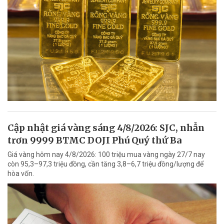
Cập nhật giá vàng sáng 4/8/2026: SJC, nhẫn
trơn 9999 BTMC DOJI Phú Quý thứ Ba
Giá vàng hôm nay 4/8/2026: 100 triệu mua vàng ngày 27/7 nay
còn 95,3–97,3 triệu đồng, cần tăng 3,8–6,7 triệu đồng/lượng để
hòa vốn.