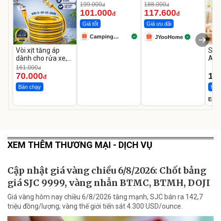
Gấp Gọn
Mỏi Lưng
199.000
188.000
đ
đ
101.000
117.600
đ
đ
Giá tốt
Giá ưu đãi
Camping
JYooHome
Store99
Vòi xịt tăng áp
Sữa
dành cho rửa xe,
Abb
tưới cây
chai
161.000
đ
70.000
1.
đ
Bán chạy
Hàn
Ensu
XEM THÊM THƯƠNG MẠI - DỊCH VỤ
Cập nhật giá vàng chiều 6/8/2026: Chốt bảng
giá SJC 9999, vàng nhẫn BTMC, BTMH, DOJI
Giá vàng hôm nay chiều 6/8/2026 tăng mạnh, SJC bán ra 142,7
triệu đồng/lượng; vàng thế giới tiến sát 4.300 USD/ounce.