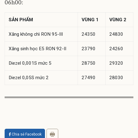
06h00:
SẢN PHẨM
VÙNG 1
VÙNG 2
Xăng không chì RON 95-III
24350
24830
Xăng sinh học E5 RON 92-II
23790
24260
Diezel 0,001S mức 5
28750
29320
Diezel 0,05S mức 2
27490
28030
Chia sẻ Facebook