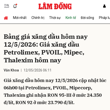
Mới nhất
Chính trị
Thời sự
Kinh tế
Đời sống
Pháp l
Gửi bình luận
Bảng giá xăng dầu hôm nay
12/5/2026: Giá xăng dầu
Petrolimex, PVOIL, Mipec,
Thalexim hôm nay
Văn Khoa
12/05/2026 06:11
Hủy
Gửi
Giá xăng dầu hôm nay 12/5/2026 cập nhật lúc
06h00 tại Petrolimex, PVOIL, Mipecorp,
Thalexim ghi nhận RON 95-III ở mức 24.350
đ/lít, RON 92 ở mức 23.790 đ/lít.