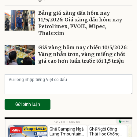
Bảng giá xăng dầu hôm nay
11/5/2026: Giá xăng dầu hôm nay
Petrolimex, PVOIL, Mipec,
Thalexim
Giá vàng hôm nay chiều 10/5/2026:
Vàng nhẫn trơn, vàng miếng chốt
giá cao hơn tuần trước tới 1,5 triệu
Gửi bình luận
Unmute
Unmute
ADVERTISEMENT
Ghế Camping Ngả
Ghế Ngồi Công
-56%
-49%
-37%
Lưng Tmountain
Thái Học Chống