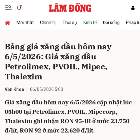
Mới nhất
Chính trị
Thời sự
Kinh tế
Đời sống
Pháp l
Gửi bình luận
Bảng giá xăng dầu hôm nay
6/5/2026: Giá xăng dầu
Petrolimex, PVOIL, Mipec,
Thalexim
Văn Khoa
06/05/2026 5:00
Hủy
Gửi
Giá xăng dầu hôm nay 6/5/2026 cập nhật lúc
05h00 tại Petrolimex, PVOIL, Mipecorp,
Thalexim ghi nhận RON 95-III ở mức 23.750
đ/lít, RON 92 ở mức 22.620 đ/lít.