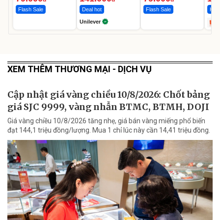
Flash Sale
Deal hot
Flash Sale
Hot 
Unilever
XEM THÊM THƯƠNG MẠI - DỊCH VỤ
Cập nhật giá vàng chiều 10/8/2026: Chốt bảng
giá SJC 9999, vàng nhẫn BTMC, BTMH, DOJI
Giá vàng chiều 10/8/2026 tăng nhẹ, giá bán vàng miếng phổ biến
đạt 144,1 triệu đồng/lượng. Mua 1 chỉ lúc này cần 14,41 triệu đồng.