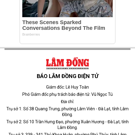
BÁO LÂM ĐỒNG ĐIỆN TỬ
Giám đốc: Lê Huy Toàn
Phó Giám đốc phụ trách báo điện tử: Vũ Ngọc Tú
Địa chỉ:
Trụ sở 1: Số 38 Quang Trung, phường Lâm Viên - Đà Lạt, tỉnh Lâm
Đồng.
Trụ sở 2: Số 10 Trần Hưng Đạo, phường Xuân Hương - Đà Lạt, tỉnh
Lâm Đồng.
Trụ sở 3: 339 - 341 Thủ Khoa Huân, phường Phú Thủy, tỉnh Lâm