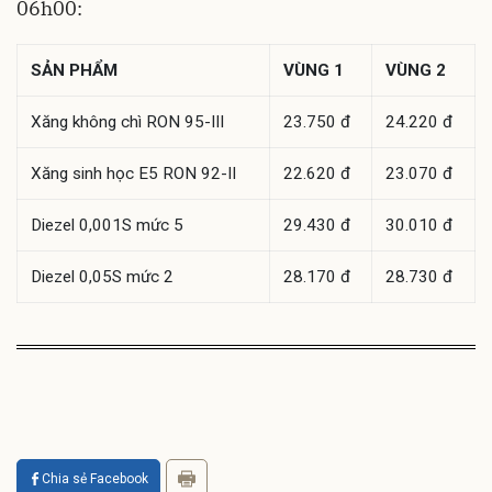
06h00:
SẢN PHẨM
VÙNG 1
VÙNG 2
Xăng không chì RON 95-III
23.750 đ
24.220 đ
Xăng sinh học E5 RON 92-II
22.620 đ
23.070 đ
Diezel 0,001S mức 5
29.430 đ
30.010 đ
Diezel 0,05S mức 2
28.170 đ
28.730 đ
Chia sẻ Facebook