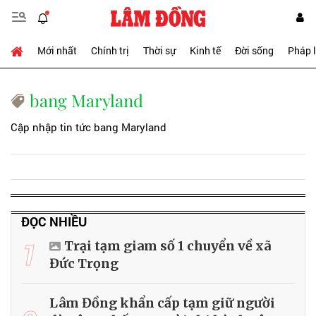
Mới nhất
Chính trị
Thời sự
Kinh tế
Đời sống
Pháp 
bang Maryland
Cập nhập tin tức bang Maryland
ĐỌC NHIỀU
1
Trại tạm giam số 1 chuyển về xã
Đức Trọng
Lâm Đồng khẩn cấp tạm giữ người