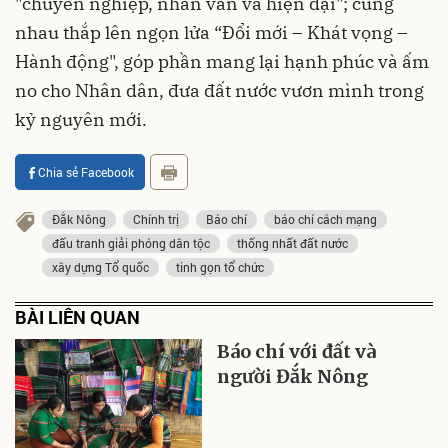
"chuyên nghiệp, nhân văn và hiện đại"; cùng
nhau thắp lên ngọn lửa “Đổi mới – Khát vọng –
Hành động", góp phần mang lại hạnh phúc và ấm
no cho Nhân dân, đưa đất nước vươn mình trong
kỷ nguyên mới.
Chia sẻ Facebook
Đắk Nông
Chính trị
Báo chí
báo chí cách mạng
đấu tranh giải phóng dân tộc
thống nhất đất nước
xây dựng Tổ quốc
tinh gọn tổ chức
BÀI LIÊN QUAN
Báo chí với đất và
người Đắk Nông