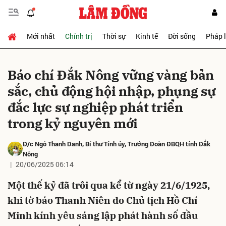
Mới nhất
Chính trị
Thời sự
Kinh tế
Đời sống
Pháp 
Gửi bình luận
Báo chí Đắk Nông vững vàng bản
sắc, chủ động hội nhập, phụng sự
đắc lực sự nghiệp phát triển
trong kỷ nguyên mới
Đ/c Ngô Thanh Danh
, Bí thư Tỉnh ủy, Trưởng Đoàn ĐBQH tỉnh Đắk
Hủy
Gửi
Nông
20/06/2025 06:14
Một thế kỷ đã trôi qua kể từ ngày 21/6/1925,
khi tờ báo Thanh Niên do Chủ tịch Hồ Chí
Minh kính yêu sáng lập phát hành số đầu