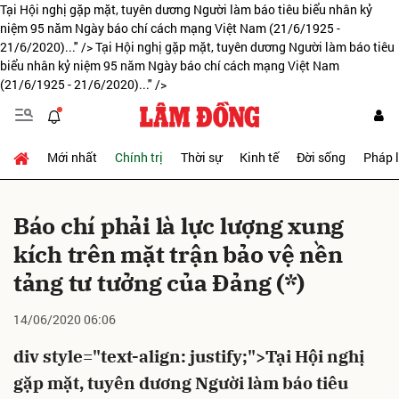
Tại Hội nghị gặp mặt, tuyên dương Người làm báo tiêu biểu nhân kỷ
niệm 95 năm Ngày báo chí cách mạng Việt Nam (21/6/1925 -
21/6/2020)..." />
Tại Hội nghị gặp mặt, tuyên dương Người làm báo tiêu
biểu nhân kỷ niệm 95 năm Ngày báo chí cách mạng Việt Nam
Gửi bình luận
(21/6/1925 - 21/6/2020)..." />
Mới nhất
Chính trị
Thời sự
Kinh tế
Đời sống
Pháp 
Báo chí phải là lực lượng xung
kích trên mặt trận bảo vệ nền
Hủy
Gửi
tảng tư tưởng của Đảng (*)
14/06/2020 06:06
div style="text-align: justify;">Tại Hội nghị
gặp mặt, tuyên dương Người làm báo tiêu