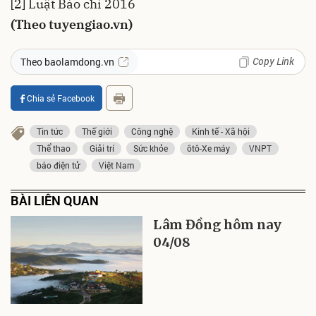
[2] Luật Báo chí 2016
(Theo tuyengiao.vn)
Copy Link
Theo baolamdong.vn
Chia sẻ Facebook
Tin tức
Thế giới
Công nghệ
Kinh tế - Xã hội
Thể thao
Giải trí
Sức khỏe
ôtô-Xe máy
VNPT
báo điện tử
Việt Nam
BÀI LIÊN QUAN
Lâm Đồng hôm nay
04/08