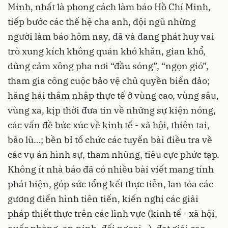
Minh, nhất là phong cách làm báo Hồ Chí Minh,
tiếp bước các thế hệ cha anh, đội ngũ những
người làm báo hôm nay, đã và đang phát huy vai
trò xung kích không quản khó khăn, gian khổ,
dũng cảm xông pha nơi “đầu sóng”, “ngọn gió”,
tham gia công cuộc bảo vệ chủ quyền biển đảo;
hăng hái thâm nhập thực tế ở vùng cao, vùng sâu,
vùng xa, kịp thời đưa tin về những sự kiện nóng,
các vấn đề bức xúc về kinh tế - xã hội, thiên tai,
bão lũ…; bền bỉ tổ chức các tuyến bài điều tra về
các vụ án hình sự, tham nhũng, tiêu cực phức tạp.
Không ít nhà báo đã có nhiều bài viết mang tính
phát hiện, góp sức tổng kết thực tiễn, lan tỏa các
gương điển hình tiên tiến, kiến nghị các giải
pháp thiết thực trên các lĩnh vực (kinh tế - xã hội,