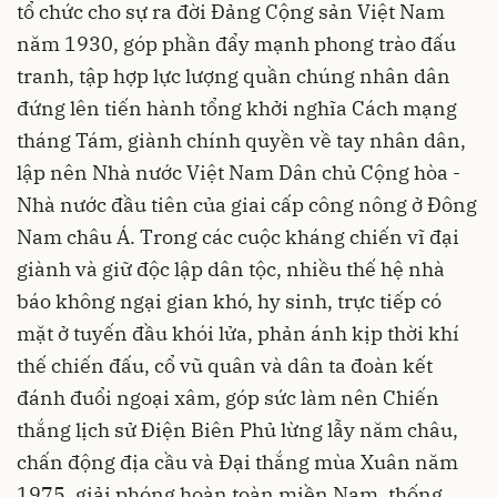
tổ chức cho sự ra đời Đảng Cộng sản Việt Nam
năm 1930, góp phần đẩy mạnh phong trào đấu
tranh, tập hợp lực lượng quần chúng nhân dân
đứng lên tiến hành tổng khởi nghĩa Cách mạng
tháng Tám, giành chính quyền về tay nhân dân,
lập nên Nhà nước Việt Nam Dân chủ Cộng hòa -
Nhà nước đầu tiên của giai cấp công nông ở Đông
Nam châu Á. Trong các cuộc kháng chiến vĩ đại
giành và giữ độc lập dân tộc, nhiều thế hệ nhà
báo không ngại gian khó, hy sinh, trực tiếp có
mặt ở tuyến đầu khói lửa, phản ánh kịp thời khí
thế chiến đấu, cổ vũ quân và dân ta đoàn kết
đánh đuổi ngoại xâm, góp sức làm nên Chiến
thắng lịch sử Điện Biên Phủ lừng lẫy năm châu,
chấn động địa cầu và Đại thắng mùa Xuân năm
1975, giải phóng hoàn toàn miền Nam, thống