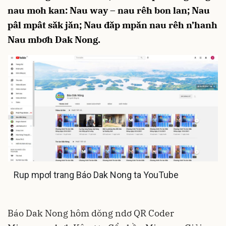
nau moh kan: Nau way – nau rêh bon lan; Nau
pâl mpât săk jăn; Nau đăp mpăn nau rêh n’hanh
Nau mbơh Dak Nong.
Rup mpơl trang Báo Dak Nong ta YouTube
Báo Dak Nong hôm dŏng ndơ QR Coder