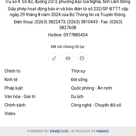
Trụ sở 4: Số 82, đường 23/3, phường Bắc Gia Nghĩa, tỉnh Lâm Đồng.
Giấy phép hoạt động báo in và báo điện tử số 232/GP-BTTT cấp
ngày 29 tháng 8 năm 2024 của Bộ Thông tin và Truyền thông.
Điện thoại: (0263) 3822473; (0263) 3810443 - Fax: (0263)
3827608.
Hotline: 0977885454
Kết nối chúng tôi tại:
Chính trị
Thời sự
Kinh tế
Đời sống
Pháp luật
Quốc phòng - An ninh
Văn hóa - Giải trí
Du lịch
Chính sách
Công nghệ - Chuyển đổi số
Video
POWERED BY
ONE
CMS
- A PRODUCT OF
NEKO