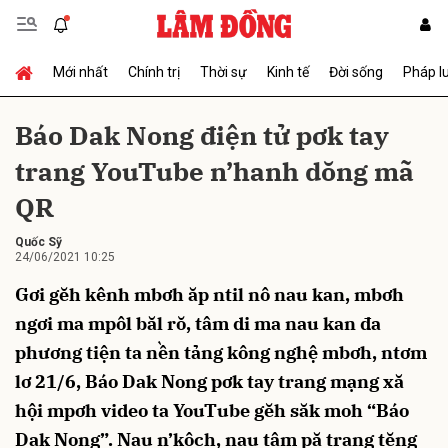
Mới nhất
Chính trị
Thời sự
Kinh tế
Đời sống
Pháp l
Gửi bình luận
Báo Dak Nong điện tử pơk tay
trang YouTube n’hanh dŏng mã
QR
Quốc Sỹ
24/06/2021 10:25
Gơi gĕh kênh mbơh ăp ntil nô nau kan, mbơh
Hủy
Gửi
ngơi ma mpôl băl rŏ, tâm di ma nau kan đa
phương tiện ta nền tảng kông nghệ mbơh, ntơm
lơ 21/6, Báo Dak Nong pơk tay trang mạng xă
hội mpơh video ta YouTube gĕh săk moh “Báo
Dak Nong”. Nau n’kôch, nau tâm pă trang tĕng