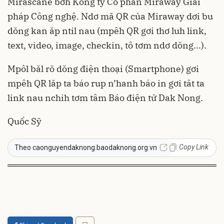
Mirascane bơh Kông ty Cổ phần Miraway Giải
pháp Công nghệ. Ndơ mã QR của Miraway dơi bu
dŏng kan ăp ntil nau (mpêh QR gơi thơ luh link,
text, video, image, checkin, tô tơm ndơ dŏng...).
Mpôl băl rŏ dŏng điện thoại (Smartphone) gơi
mpêh QR lăp ta báo rup n’hanh báo in gơi tât ta
link nau nchih tơm tâm Báo điện tử Dak Nong.
Quốc Sỹ
Copy Link
Theo caonguyendaknong.baodaknong.org.vn