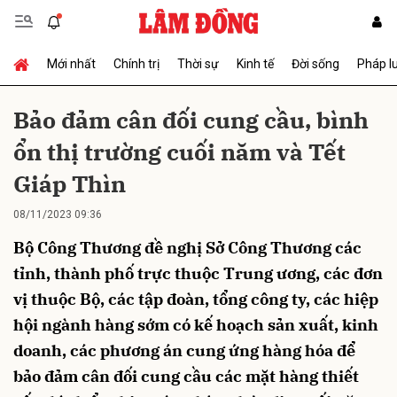
Mới nhất
Chính trị
Thời sự
Kinh tế
Đời sống
Pháp l
Gửi bình luận
Bảo đảm cân đối cung cầu, bình
ổn thị trường cuối năm và Tết
Giáp Thìn
08/11/2023 09:36
Bộ Công Thương đề nghị Sở Công Thương các
Hủy
Gửi
tỉnh, thành phố trực thuộc Trung ương, các đơn
vị thuộc Bộ, các tập đoàn, tổng công ty, các hiệp
hội ngành hàng sớm có kế hoạch sản xuất, kinh
doanh, các phương án cung ứng hàng hóa để
bảo đảm cân đối cung cầu các mặt hàng thiết