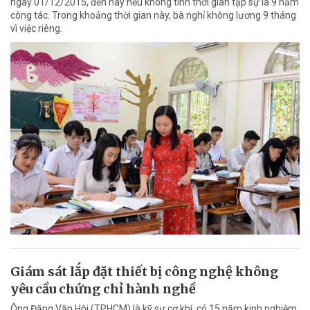
ngày 01/12/2015, đến nay nếu không tính thời gian tập sự là 9 năm
công tác. Trong khoảng thời gian này, bà nghỉ không lương 9 tháng
vì việc riêng.
Giám sát lắp đặt thiết bị công nghệ không
yêu cầu chứng chỉ hành nghề
Ông Đặng Văn Hội (TPHCM) là kỹ sư cơ khí, có 15 năm kinh nghiệm