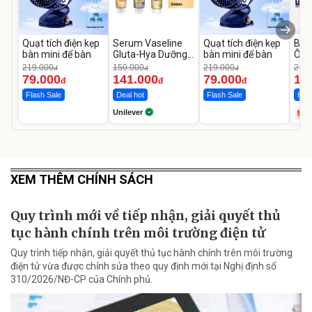
Quạt tích điện kẹp
Serum Vaseline
Quạt tích điện kẹp
Bơm
bàn mini để bàn
Gluta-Hya Dưỡng
bàn mini để bàn
Ô T
Da Sáng Mịn Sau 7
MED
219.000
150.000
219.000
2.69
đ
đ
đ
Ngày
12.
79.000
141.000
79.000
1.
đ
đ
đ
Flash Sale
Deal hot
Flash Sale
Hot 
Unilever
XEM THÊM CHÍNH SÁCH
Quy trình mới về tiếp nhận, giải quyết thủ
tục hành chính trên môi trường điện tử
Quy trình tiếp nhận, giải quyết thủ tục hành chính trên môi trường
điện tử vừa được chỉnh sửa theo quy định mới tại Nghị định số
310/2026/NĐ-CP của Chính phủ.