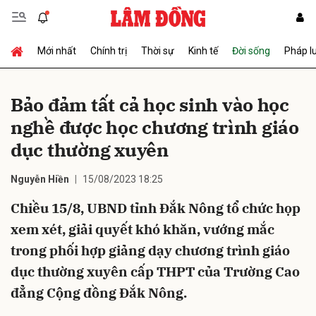
Mới nhất
Chính trị
Thời sự
Kinh tế
Đời sống
Pháp l
Gửi bình luận
Bảo đảm tất cả học sinh vào học
nghề được học chương trình giáo
dục thường xuyên
Nguyễn Hiền
15/08/2023 18:25
Chiều 15/8, UBND tỉnh Đắk Nông tổ chức họp
Hủy
Gửi
xem xét, giải quyết khó khăn, vướng mắc
trong phối hợp giảng dạy chương trình giáo
dục thường xuyên cấp THPT của Trường Cao
đẳng Cộng đồng Đắk Nông.