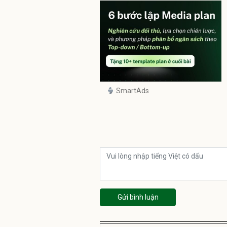
SmartAds
Gửi bình luận