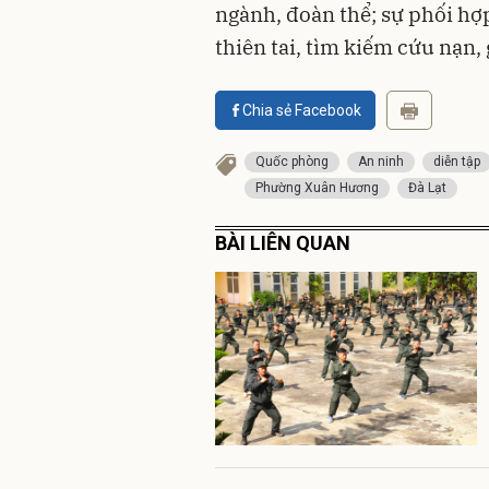
ngành, đoàn thể; sự phối hợ
thiên tai, tìm kiếm cứu nạn, 
Chia sẻ Facebook
Quốc phòng
An ninh
diễn tập
Phường Xuân Hương
Đà Lạt
BÀI LIÊN QUAN