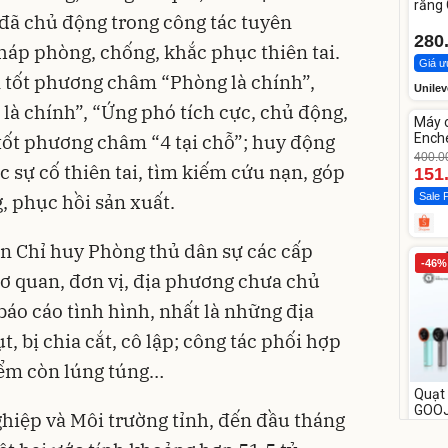
răng
 đã chủ động trong công tác tuyên
Whit
280
pháp phòng, chống, khắc phục thiên tai.
Giá ư
 tốt phương châm “Phòng là chính”,
Unilev
Unm
 là chính”, “Ứng phó tích cực, chủ động,
Máy 
-62%
tốt phương châm “4 tại chỗ”; huy động
Enche
dao 
400.0
 sự cố thiên tai, tìm kiếm cứu nạn, góp
151
 phục hồi sản xuất.
Sale 
n Chỉ huy Phòng thủ dân sự các cấp
-46%
cơ quan, đơn vị, địa phương chưa chủ
báo cáo tình hình, nhất là những địa
t, bị chia cắt, cô lập; công tác phối hợp
điểm còn lúng túng…
Quạt 
GOO
hiệp và Môi trường tỉnh, đến đầu tháng
tốc đ
658.0
349