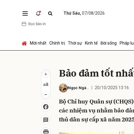
Thứ Sáu,
07/08/2026
Đọc báo in
Gửi 
Mới nhất
Chính trị
Thời sự
Kinh tế
Đời sống
Pháp lu
Bảo đảm tốt nhất
20/10/2025 13:16
Ngọc Ngà
.
Bộ Chỉ huy Quân sự (CHQS) 
các nhiệm vụ nhằm bảo đảm
thủ dân sự cấp xã năm 2025