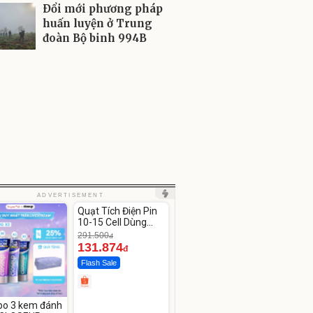
Ðổi mới phương pháp
huấn luyện ở Trung
đoàn Bộ binh 994B
Unmute
ADVERTISEMENT
Quạt Tích Điện Pin
-54%
10-15 Cell Dùng
Liên Tục 4-8H
291.500
đ
131.874
đ
Flash Sale
o 3 kem đánh