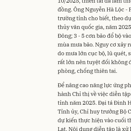
10/2025, thiên tai đã làm th
đồng. Ông Nguyễn Hà Lộc - 
trường tỉnh cho biết, theo 
thủy văn quốc gia, năm 2025
Đông; 3 - 5 cơn bão đổ bộ vào
mùa mưa bão. Nguy cơ xảy ra 
do mưa lớn cục bộ, lũ quét, s
rất lớn nên tuyệt đối không 
phòng, chống thiên tai.
Để nâng cao năng lực ứng ph
hành Chỉ thị về việc diễn tậ
tỉnh năm 2025. Đại tá Đinh 
Tỉnh ủy, Chỉ huy trưởng Bộ 
dự kiến thực hiện vào cuối 
Lạt. Nội dung diễn tập là xử 