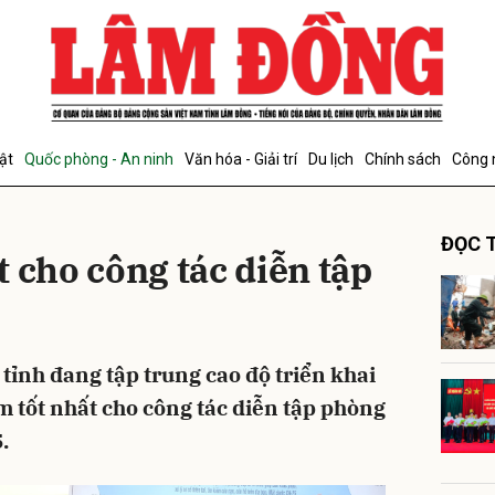
bình luận
ật
Quốc phòng - An ninh
Văn hóa - Giải trí
Du lịch
Chính sách
Công 
ĐỌC T
 cho công tác diễn tập
Hủy
G
tỉnh đang tập trung cao độ triển khai
 tốt nhất cho công tác diễn tập phòng
.