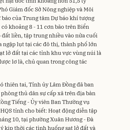
iệt hại ước tính khoảng hơn 51,5 tỷ
Flash
Phó Giám đốc Sở Nông nghiệp và Môi
dự báo của Trung tâm Dự báo khí tượng
 có khoảng 8 - 11 cơn bão trên Biển
 đất liền, tập trung nhiều vào nửa cuối
ngập lụt tại các đô thị, thành phố lớn
ạt lở đất tại các tỉnh khu vực vùng núi là
Máy s
được lơ là, chủ quan trong công tác
CWell
chiều
199.0
C01
125
Flash
ó thiên tai, Tỉnh ủy Lâm Đồng đã ban
p phòng thủ dân sự cấp xã trên địa bàn
Hồng Tiếng - Ủy viên Ban Thường vụ
CHQS tỉnh cho biết: Hoạt động diễn tập
tháng 10, tại phường Xuân Hương - Đà
lý kịp thời các tình huống sạt lở đất và