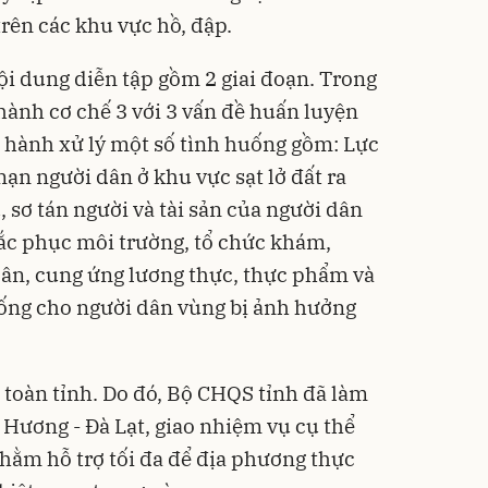
trên các khu vực hồ, đập.
i dung diễn tập gồm 2 giai đoạn. Trong
 hành cơ chế 3 với 3 vấn đề huấn luyện
c hành xử lý một số tình huống gồm: Lực
nạn người dân ở khu vực sạt lở đất ra
 sơ tán người và tài sản của người dân
hắc phục môi trường, tổ chức khám,
dân, cung ứng lương thực, thực phẩm và
ống cho người dân vùng bị ảnh hưởng
 toàn tỉnh. Do đó, Bộ CHQS tỉnh đã làm
 Hương - Đà Lạt, giao nhiệm vụ cụ thể
nhằm hỗ trợ tối đa để địa phương thực