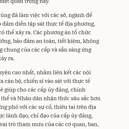
biệt quan trọng này.
ũng đã làm việc với các sở, ngành để
 đảm diễn tập sát thực tế địa phương,
có thể xảy ra. Các phương án tổ chức
ưỡng, bảo đảm an toàn, tiết kiệm, không
g chung của các cấp và sẵn sàng ứng
ảy ra.
uyện cao nhất, nhằm liên kết các nội
cán bộ, chiến sĩ vào sát với thực tế
sẽ giúp cho các cấp ủy đảng, chính
 thể và Nhân dân nhận thức sâu sắc hơn
g phó với các sự cố, thiên tai trên địa
c lãnh đạo, chỉ đạo của cấp ủy đảng,
vai trò tham mưu của các cơ quan, ban,