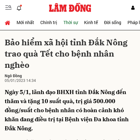
Mới nhất
Chính trị
Thời sự
Kinh tế
Đời sống
Pháp 
Gửi bình luận
Bảo hiểm xã hội tỉnh Đắk Nông
trao quà Tết cho bệnh nhân
nghèo
Ngô Đồng
05/01/2023 14:34
Ngày 5/1, lãnh đạo BHXH tỉnh Đắk Nông đến
Hủy
Gửi
thăm và tặng 10 suất quà, trị giá 500.000
đồng/suất cho bệnh nhân có hoàn cảnh khó
khăn đang điều trị tại Bệnh viện Đa khoa tỉnh
Đắk Nông.