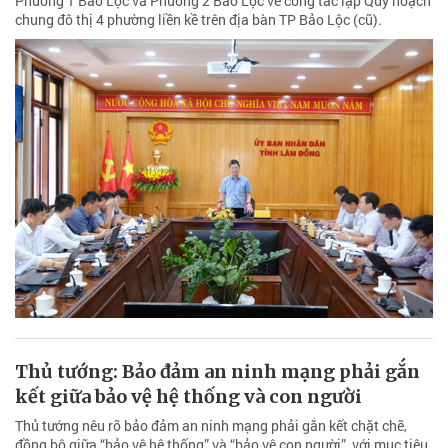
Phường 1 Bảo Lộc và Phường 2 Bảo Lộc về công tác lập Quy hoạch
chung đô thị 4 phường liền kề trên địa bàn TP Bảo Lộc (cũ).
Thủ tướng: Bảo đảm an ninh mạng phải gắn
kết giữa bảo vệ hệ thống và con người
Thủ tướng nêu rõ bảo đảm an ninh mạng phải gắn kết chặt chẽ,
đồng bộ giữa “bảo vệ hệ thống” và “bảo vệ con người”, với mục tiêu