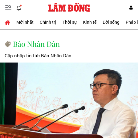
Mới nhất
Chính trị
Thời sự
Kinh tế
Đời sống
Pháp 
Báo Nhân Dân
Cập nhập tin tức Báo Nhân Dân