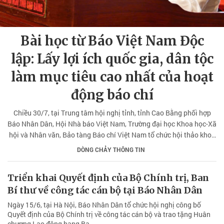
Bài học từ Báo Việt Nam Độc
lập: Lấy lợi ích quốc gia, dân tộc
làm mục tiêu cao nhất của hoạt
động báo chí
Chiều 30/7, tại Trung tâm hội nghị tỉnh, tỉnh Cao Bằng phối hợp
Báo Nhân Dân, Hội Nhà báo Việt Nam, Trường đại học Khoa học-Xã
hội và Nhân văn, Bảo tàng Báo chí Việt Nam tổ chức hội thảo khoa
học "Báo Việt Nam Độc lập - Giá trị lịch sử và khát vọng phát triển
DÒNG CHẢY THÔNG TIN
trong kỷ nguyên mới".
Triển khai Quyết định của Bộ Chính trị, Ban
Bí thư về công tác cán bộ tại Báo Nhân Dân
Ngày 15/6, tại Hà Nội, Báo Nhân Dân tổ chức hội nghị công bố
Quyết định của Bộ Chính trị về công tác cán bộ và trao tặng Huân
chương Lao động hạng Ba.