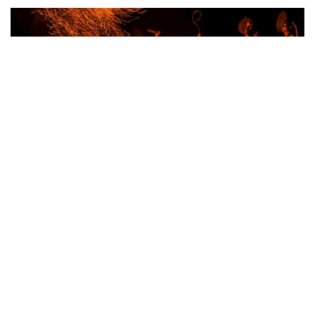
EMAGAZINE-LONGFORMS
- 23/09/2025
Đề xuất giải pháp bảo tồn và phát huy
Có lẽ, vận câu “không ai tắm hai lần trên một dòng sông” trong
hoàn cảnh đang dần mai một, thất truyền, biến dạng văn hóa cổ
của các tộc người thiểu số trên miền cao nguyên phía tây Tổ quốc
cũng đúng. Đã có nhiều chương trình và tâm huyết nhằm níu giữ
những gì còn lại của hệ thống di sản văn hóa truyền đời trên vùng