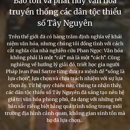
Bảo tồn và phát huy văn hóa
truyền thống các dân tộc thiểu
số Tây Nguyên
Trên thế giới đã có hàng trăm định nghĩa về khái
niệm văn hóa, nhưng chúng tôi đồng tình với cách
cắt nghĩa của nhà nghiên cứu Phan Ngọc: Văn hóa
không phải là một “cái” mà là một “cách”. Cũng
nghiêng về hướng lý giải đó, triết học gia người
Pháp Jean Paul Sartre từng đưa ra mệnh đề “sống là
lựa chọn”, lựa chọn và chịu trách nhiệm với sự lựa
chọn ấy. Từ hệ quy chiếu này, chúng ta nhận thấy,
các dân tộc thiểu số Tây Nguyên đã sáng tạo nên hệ
giá trị văn hóa phong phú, đa dạng với những nét
bản sắc riêng biệt bằng quá trình sống trong môi
trường địa hình cảnh quan, không gian sinh tồn mà
họ đã lựa chọn…