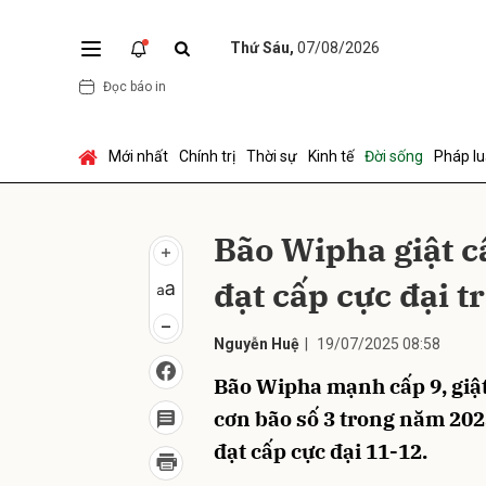
Thứ Sáu,
07/08/2026
Đọc báo in
Gửi 
Mới nhất
Chính trị
Thời sự
Kinh tế
Đời sống
Pháp lu
Bão Wipha giật c
đạt cấp cực đại t
Nguyễn Huệ
|
19/07/2025 08:58
Bão Wipha mạnh cấp 9, giật
cơn bão số 3 trong năm 202
đạt cấp cực đại 11-12.