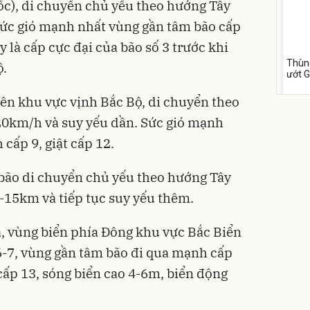
c), di chuyển chủ yếu theo hướng Tây
Sức gió mạnh nhất vùng gần tâm bão cấp
y là cấp cực đại của bão số 3 trước khi
Thùn
ộ.
ướt 
cồn 
para
158
rên khu vực vịnh Bắc Bộ, di chuyển theo
Flash
20km/h và suy yếu dần. Sức gió mạnh
cấp 9, giật cấp 12.
bão di chuyển chủ yếu theo hướng Tây
-15km và tiếp tục suy yếu thêm.
vùng biển phía Đông khu vực Bắc Biển
Phấn
Filte
6-7, vùng gần tâm bão đi qua mạnh cấp
Kiềm
cấp 13, sóng biển cao 4-6m, biển động
mịn
449
Deal 
TIRTI