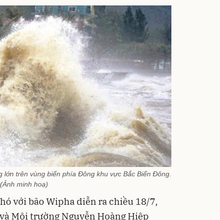
lớn trên vùng biển phía Đông khu vực Bắc Biển Đông.
(Ảnh minh hoạ)
hó với bão Wipha diễn ra chiều 18/7,
 và Môi trường Nguyễn Hoàng Hiệp