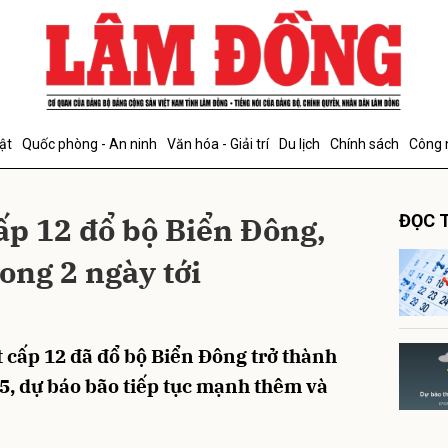
bình luận
ật
Quốc phòng - An ninh
Văn hóa - Giải trí
Du lịch
Chính sách
Công 
ấp 12 đổ bộ Biển Đông,
ĐỌC T
rong 2 ngày tới
Hủy
G
 cấp 12 đã đổ bộ Biển Đông trở thành
5, dự báo bão tiếp tục mạnh thêm và