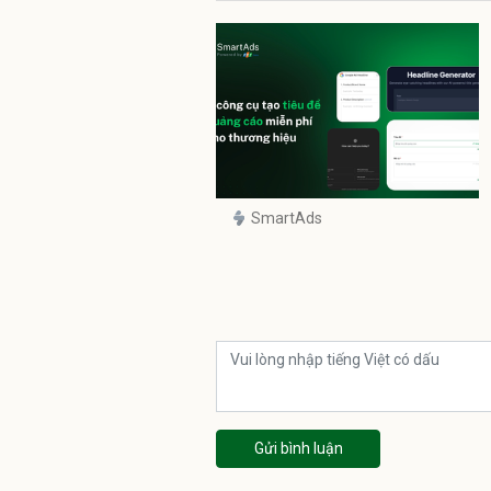
SmartAds
Gửi bình luận