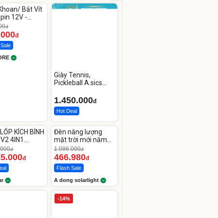
hoan/ Bắt Vít
pin 12V -
12
00
đ
.000
đ
 Sale
ORE
Giày Tennis,
Pickleball A.sics
Resolution X Đủ
Các Phối Màu
1.450.000
đ
Hot Deal
ute
Unmute
LỐP KÍCH BÌNH
Đèn năng lượng
-56%
 V2 4IN1
mặt trời mới năm
car
2026 có 120 viên
.000
1.086.000
đ
đ
00mAh
LED lớn
85.000
466.980
đ
đ
eal
Flash Sale
ar
A dong solarlight
-14%