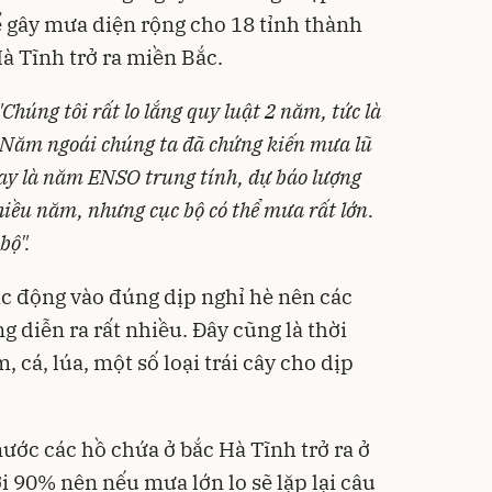
 gây mưa diện rộng cho 18 tỉnh thành
à Tĩnh trở ra miền Bắc.
"Chúng tôi rất lo lắng quy luật 2 năm, tức là
p. Năm ngoái chúng ta đã chứng kiến mưa lũ
nay là năm ENSO trung tính, dự báo lượng
iều năm, nhưng cục bộ có thể mưa rất lớn.
bộ".
c động vào đúng dịp nghỉ hè nên các
g diễn ra rất nhiều. Đây cũng là thời
 cá, lúa, một số loại trái cây cho dịp
ước các hồ chứa ở bắc Hà Tĩnh trở ra ở
i 90% nên nếu mưa lớn lo sẽ lặp lại câu