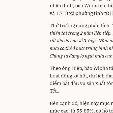
nhận định, bão Wipha có thể
và 1.713 xã phường tính từ H
Thứ trưởng cũng phân tích:
thiên tai trong 2 năm liên tiế
rất lớn do bão số 3 Yagi. Năm 
mưa có thể ở mức trung bình nh
Chúng ta đang lo ngại mưa cục 
Theo ông Hiệp, bão Wipha tá
hoạt động xã hội, du lịch đan
điểm bắt đầu vụ sản xuất tôm,
Tết…
Bên cạnh đó, hiện nay mực n
mức cao, từ 55-85%, có hồ tớ