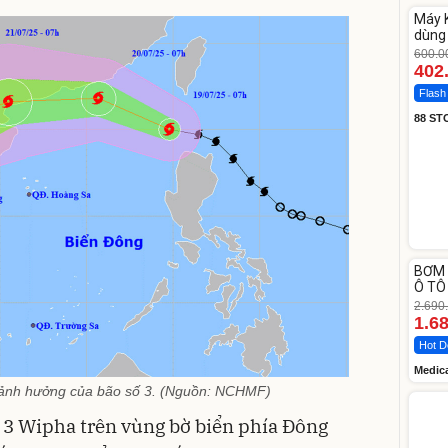
Máy K
-33%
dùng 
DV33
600.0
402
Flash
88 ST
Unm
BƠM 
-37%
Ô TÔ
Medi
2.690
12.0
1.6
Hot D
Medic
 ảnh hưởng của bão số 3. (Nguồn: NCHMF)
 3 Wipha trên vùng bờ biển phía Đông