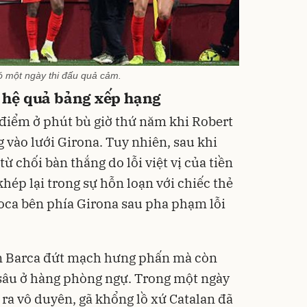
ó một ngày thi đấu quả cảm.
à hệ quả bảng xếp hạng
 điểm ở phút bù giờ thứ năm khi Robert
vào lưới Girona. Tuy nhiên, sau khi
ừ chối bàn thắng do lỗi việt vị của tiền
hép lại trong sự hỗn loạn với chiếc thẻ
Roca bên phía Girona sau pha phạm lỗi
ến Barca đứt mạch hưng phấn mà còn
 sâu ở hàng phòng ngự. Trong một ngày
ra vô duyên, gã khổng lồ xứ Catalan đã