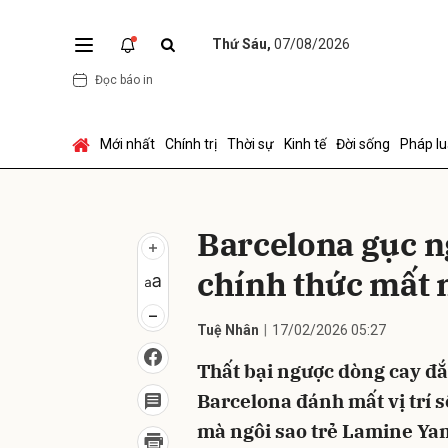
Thứ Sáu,
07/08/2026
Đọc báo in
Gửi 
Mới nhất
Chính trị
Thời sự
Kinh tế
Đời sống
Pháp lu
Barcelona gục n
chính thức mất 
Tuệ Nhân
17/02/2026 05:27
Thất bại ngược dòng cay đắ
Barcelona đánh mất vị trí 
mà ngôi sao trẻ Lamine Ya