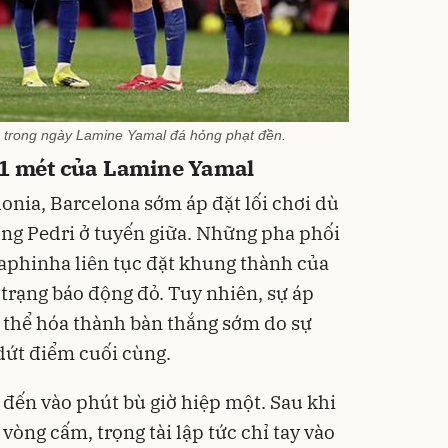
 trong ngày Lamine Yamal đá hỏng phạt đền.
11 mét của Lamine Yamal
onia, Barcelona sớm áp đặt lối chơi dù
ọng Pedri ở tuyến giữa. Những pha phối
aphinha liên tục đặt khung thành của
trạng báo động đỏ. Tuy nhiên, sự áp
ụ thể hóa thành bàn thắng sớm do sự
 dứt điểm cuối cùng.
đến vào phút bù giờ hiệp một. Sau khi
vòng cấm, trọng tài lập tức chỉ tay vào