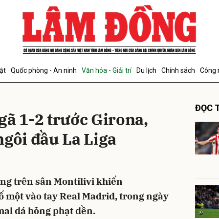
bình luận
ật
Quốc phòng - An ninh
Văn hóa - Giải trí
Du lịch
Chính sách
Công 
ĐỌC T
gã 1-2 trước Girona,
ngôi đầu La Liga
Hủy
G
ng trên sân Montilivi khiến
số một vào tay Real Madrid, trong ngày
mal đá hỏng phạt đền.