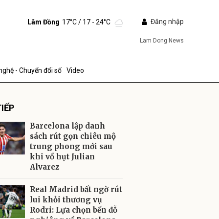
Đăng nhập
Lâm Đồng
17°C
/ 17 - 24°C
Lam Dong News
nghệ - Chuyển đổi số
Video
IẾP
Barcelona lập danh
sách rút gọn chiêu mộ
trung phong mới sau
khi vồ hụt Julian
ửi
Alvarez
Real Madrid bất ngờ rút
lui khỏi thương vụ
Rodri: Lựa chọn bến đỗ