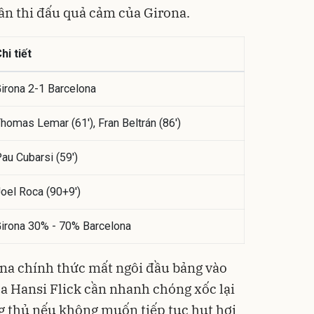
thần thi đấu quả cảm của Girona.
hi tiết
irona 2-1 Barcelona
homas Lemar (61'), Fran Beltrán (86')
au Cubarsi (59')
oel Roca (90+9')
irona 30% - 70% Barcelona
na chính thức mất ngôi đầu bảng vào
ủa Hansi Flick cần nhanh chóng xốc lại
g thủ nếu không muốn tiếp tục hụt hơi