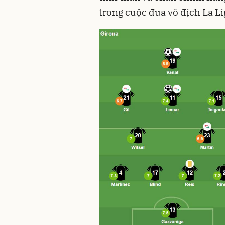
trong cuộc đua vô địch La Li