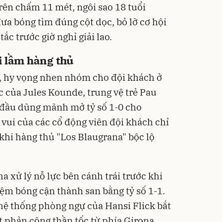
rên chấm 11 mét, ngôi sao 18 tuổi
ưa bóng tìm đúng cột dọc, bỏ lỡ cơ hội
ắc trước giờ nghỉ giải lao.
i lầm hàng thủ
, hy vọng nhen nhóm cho đội khách ở
c của Jules Kounde, trung vệ trẻ Pau
 đầu dũng mãnh mở tỷ số 1-0 cho
vui của các cổ động viên đội khách chỉ
khi hàng thủ "Los Blaugrana" bộc lộ
a xử lý nỗ lực bên cánh trái trước khi
m bóng cận thành san bằng tỷ số 1-1.
hệ thống phòng ngự của Hansi Flick bắt
t phản công thần tốc từ phía Girona.