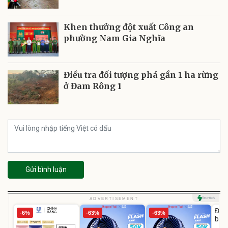
Khen thưởng đột xuất Công an
phường Nam Gia Nghĩa
Điều tra đối tượng phá gần 1 ha rừng
ở Đam Rông 1
Gửi bình luận
U
ADVERTISEMENT
Đai 
-6%
-63%
-63%
bé 
1-9 