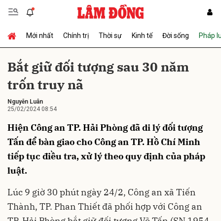
Mới nhất
Chính trị
Thời sự
Kinh tế
Đời sống
Pháp l
Gửi bình luận
Bắt giữ đối tượng sau 30 năm
trốn truy nã
Nguyễn Luân
25/02/2024 08:54
Hiện Công an TP. Hải Phòng đã di lý đối tượng
Tấn để bàn giao cho Công an TP. Hồ Chí Minh
Hủy
Gửi
tiếp tục điều tra, xử lý theo quy định của pháp
luật.
Lúc 9 giờ 30 phút ngày 24/2, Công an xã Tiến
Thành, TP. Phan Thiết đã phối hợp với Công an
TP. Hải Phòng bắt giữ đối tượng Võ Tấn (SN 1954,