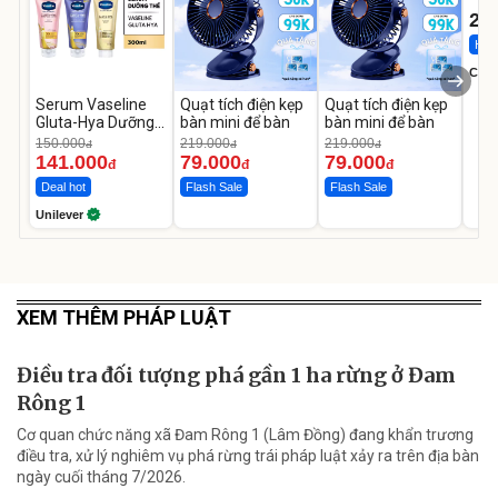
22
Hot 
Cecil
Serum Vaseline
Quạt tích điện kẹp
Quạt tích điện kẹp
Gluta-Hya Dưỡng
bàn mini để bàn
bàn mini để bàn
Da Sáng Mịn Sau 7
150.000
219.000
219.000
đ
đ
đ
Ngày
141.000
79.000
79.000
đ
đ
đ
Deal hot
Flash Sale
Flash Sale
Unilever
XEM THÊM PHÁP LUẬT
Điều tra đối tượng phá gần 1 ha rừng ở Đam
Rông 1
Cơ quan chức năng xã Đam Rông 1 (Lâm Đồng) đang khẩn trương
điều tra, xử lý nghiêm vụ phá rừng trái pháp luật xảy ra trên địa bàn
ngày cuối tháng 7/2026.