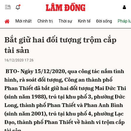
Mới nhất
Chính trị
Thời sự
Kinh tế
Đời sống
Pháp l
Gửi bình luận
Bắt giữ hai đối tượng trộm cắp
tài sản
16/12/2020 17:26
BTO- Ngày 15/12/2020, qua công tác nắm tình
hình, rà soát đối tượng, Công an thành phố
Phan Thiết đã bắt giữ hai đối tượng Mai Đức Thi
Hủy
Gửi
(sinh năm 1988), trú tại khu phố 3, phường Đức
Long, thành phố Phan Thiết và Phan Anh Bình
(sinh năm 2001), trú tại khu phố 4, phường Lạc
Đạo, thành phố Phan Thiết về hành vi trộm cắp
tài sản.