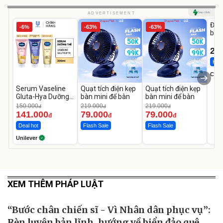
U
ADVERTISEMENT
Đai 
-6%
-63%
-63%
bé 
1-9 
22
Hot 
Cecil
Serum Vaseline
Quạt tích điện kẹp
Quạt tích điện kẹp
Gluta-Hya Dưỡng
bàn mini để bàn
bàn mini để bàn
Da Sáng Mịn Sau 7
150.000
219.000
219.000
đ
đ
đ
Ngày
141.000
79.000
79.000
đ
đ
đ
Deal hot
Flash Sale
Flash Sale
Unilever
XEM THÊM PHÁP LUẬT
“Bước chân chiến sĩ - Vì Nhân dân phục vụ”:
Rèn luyện bản lĩnh, hướng về biển đảo quê