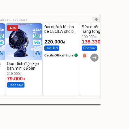
Unmute
Unmute
Unm
ADVERTISEMENT
Đai ngồi ô tô cho
Sữa dưỡng thể
Robot
-63%
-27%
bé CECILA cho bé
nâng tông tức thì
Nhà -
1-9 tuổi
Vaseline Body
Thôn
190.000
3.000
đ
220.000
138.330
2.2
đ
đ
Hot Deal
Discount
Flash
Cecila Offical Store
p
Quạt tích điện kẹp
bàn mini để bàn
219.000
đ
79.000
đ
Flash Sale