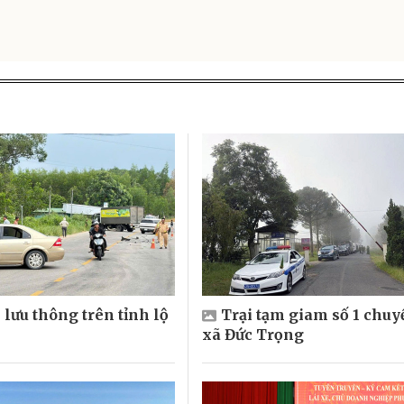
 lưu thông trên tỉnh lộ
Trại tạm giam số 1 chuy
xã Đức Trọng