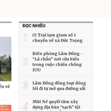
ĐỌC NHIỀU
1
Trại tạm giam số 1
chuyển về xã Đức Trọng
Biên phòng Lâm Đồng -
2
“Lá chắn” nơi cửa biển
trong cuộc chiến chống
IUU
3
Lâm Đồng đồng loạt đóng
ển về
lối đi tự mở qua đường sắt
Mũi Né quyết tâm xây
4
dựng địa bàn “sạch” tội