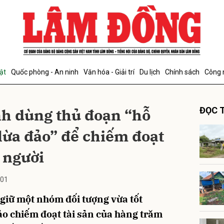
bình luận
ật
Quốc phòng - An ninh
Văn hóa - Giải trí
Du lịch
Chính sách
Công 
nh dùng thủ đoạn “hỗ
ĐỌC T
ị lừa đảo” để chiếm đoạt
 người
Hủy
G
:01
giữ một nhóm đối tượng vừa tốt
ảo chiếm đoạt tài sản của hàng trăm