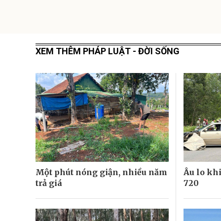
XEM THÊM PHÁP LUẬT - ĐỜI SỐNG
Một phút nóng giận, nhiều năm
Âu lo khi
trả giá
720