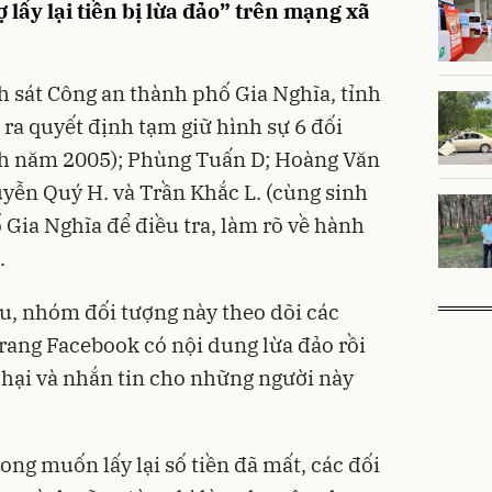
 lấy lại tiền bị lừa đảo” trên mạng xã
 sát Công an thành phố Gia Nghĩa, tỉnh
 ra quyết định tạm giữ hình sự 6 đối
inh năm 2005); Phùng Tuấn D; Hoàng Văn
yễn Quý H. và Trần Khắc L. (cùng sinh
 Gia Nghĩa để điều tra, làm rõ về hành
.
ầu, nhóm đối tượng này theo dõi các
 trang Facebook có nội dung lừa đảo rồi
ị hại và nhắn tin cho những người này
ng muốn lấy lại số tiền đã mất, các đối