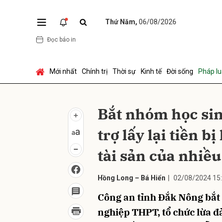
Thứ Năm,
06/08/2026
Đọc báo in
Gửi 
Mới nhất
Chính trị
Thời sự
Kinh tế
Đời sống
Pháp lu
Bắt nhóm học si
trợ lấy lại tiền b
tài sản của nhiều
Hồng Long – Bá Hiển
|
02/08/2024 15
Công an tỉnh Đắk Nông bắt 
nghiệp THPT, tổ chức lừa đ