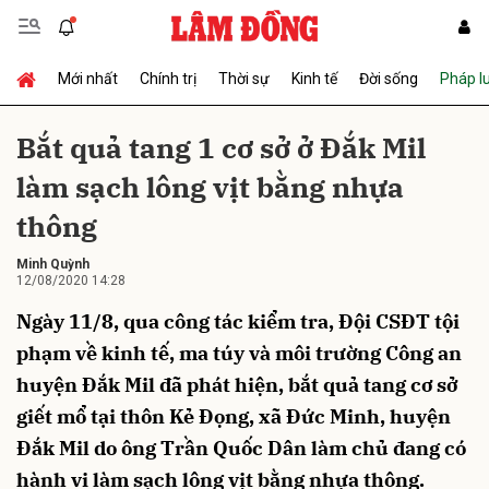
Mới nhất
Chính trị
Thời sự
Kinh tế
Đời sống
Pháp l
Gửi bình luận
Bắt quả tang 1 cơ sở ở Đắk Mil
làm sạch lông vịt bằng nhựa
thông
Minh Quỳnh
12/08/2020 14:28
Ngày 11/8, qua công tác kiểm tra, Đội CSĐT tội
Hủy
Gửi
phạm về kinh tế, ma túy và môi trường Công an
huyện Đắk Mil đã phát hiện, bắt quả tang cơ sở
giết mổ tại thôn Kẻ Đọng, xã Đức Minh, huyện
Đắk Mil do ông Trần Quốc Dân làm chủ đang có
hành vi làm sạch lông vịt bằng nhựa thông.