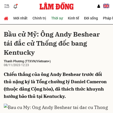
Mới nhất
Chính trị
Thời sự
Kinh tế
Đời sống
Pháp 
Gửi bình luận
Bầu cử Mỹ: Ông Andy Beshear
tái đắc cử Thống đốc bang
Kentucky
Thanh Phương
(TTXVN/Vietnam+)
08/11/2023 12:23
Chiến thắng của ông Andy Beshear trước đối
Hủy
Gửi
thủ nặng ký là Tổng chưởng lý Daniel Cameron
(thuộc đảng Cộng hòa), đã thách thức khuynh
hướng bảo thủ tại Kentucky.