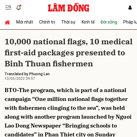
Mới nhất
Chính trị
Thời sự
Kinh tế
Đời sống
Pháp l
Gửi bình luận
10,000 national flags, 10 medical
first-aid packages presented to
Binh Thuan fishermen
Translated by Phuong Lan
10/05/2022 09:57
BTO-The program, which is part of a national
Hủy
Gửi
campaign “One million national flags together
with fishermen clinging to the sea”, was held
along with another program launched by Nguoi
Lao Dong Newspaper “Bringing schools to
candidates” in Phan Thiet city on Sunday