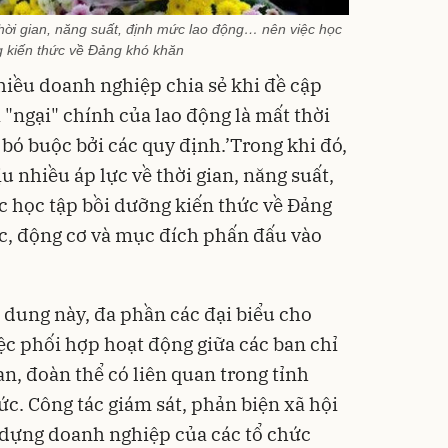
hời gian, năng suất, định mức lao động… nên việc học
g kiến thức về Đảng khó khăn
hiều doanh nghiệp chia sẻ khi đề cập
i "ngại" chính của lao động là mất thời
ự bó buộc bởi các quy định.’Trong khi đó,
 nhiều áp lực về thời gian, năng suất,
 học tập bồi dưỡng kiến thức về Đảng
c, động cơ và mục đích phấn đấu vào
 dung này, đa phần các đại biểu cho
việc phối hợp hoạt động giữa các ban chỉ
n, đoàn thể có liên quan trong tỉnh
. Công tác giám sát, phản biện xã hội
 dựng doanh nghiệp của các tổ chức