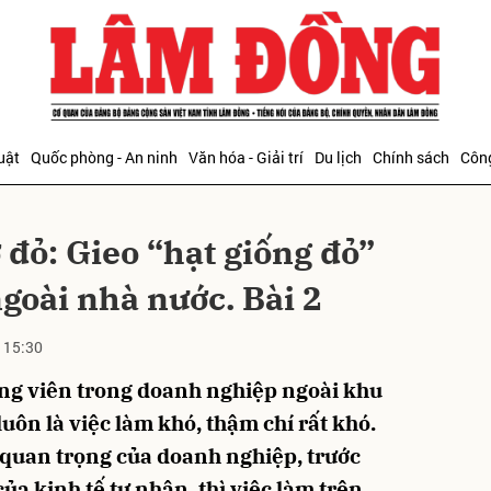
bình luận
uật
Quốc phòng - An ninh
Văn hóa - Giải trí
Du lịch
Chính sách
Công
ờ đỏ: Gieo “hạt giống đỏ”
goài nhà nước. Bài 2
 15:30
Hủy
G
ảng viên trong doanh nghiệp ngoài khu
n là việc làm khó, thậm chí rất khó.
ò quan trọng của doanh nghiệp, trước
a kinh tế tư nhân, thì việc làm trên