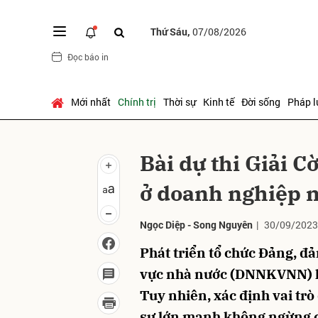
Thứ Sáu,
07/08/2026
Đọc báo in
Gửi 
Mới nhất
Chính trị
Thời sự
Kinh tế
Đời sống
Pháp l
Bài dự thi Giải C
ở doanh nghiệp n
Ngọc Diệp
-
Song Nguyên
|
30/09/2023
Phát triển tổ chức Đảng, đ
vực nhà nước (DNNKVNN) luô
Tuy nhiên, xác định vai tr
sự lớn mạnh không ngừng củ