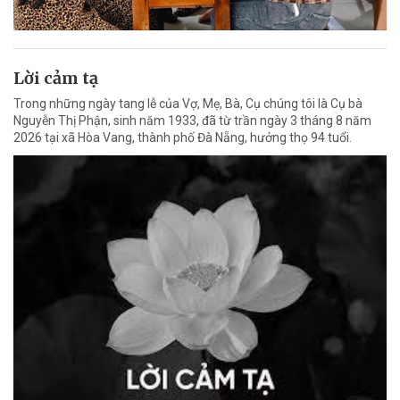
Lời cảm tạ
Trong những ngày tang lễ của Vợ, Mẹ, Bà, Cụ chúng tôi là Cụ bà
Nguyễn Thị Phận, sinh năm 1933, đã từ trần ngày 3 tháng 8 năm
2026 tại xã Hòa Vang, thành phố Đà Nẵng, hưởng thọ 94 tuổi.