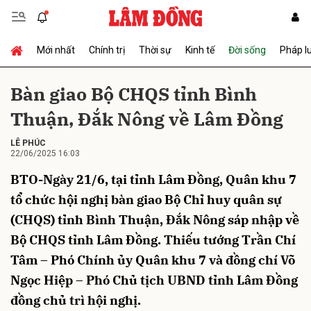
Mới nhất
Chính trị
Thời sự
Kinh tế
Đời sống
Pháp l
Gửi bình luận
Bàn giao Bộ CHQS tỉnh Bình
Thuận, Đắk Nông về Lâm Đồng
LÊ PHÚC
22/06/2025 16:03
BTO-Ngày 21/6, tại tỉnh Lâm Đồng, Quân khu 7
tổ chức hội nghị bàn giao Bộ Chỉ huy quân sự
Hủy
Gửi
(CHQS) tỉnh Bình Thuận, Đắk Nông sáp nhập về
Bộ CHQS tỉnh Lâm Đồng. Thiếu tướng Trần Chí
Tâm – Phó Chính ủy Quân khu 7 và đồng chí Võ
Ngọc Hiệp – Phó Chủ tịch UBND tỉnh Lâm Đồng
đồng chủ trì hội nghị.