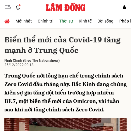
Mới nhất
Chính trị
Thời sự
Kinh tế
Đời sống
Pháp 
Gửi bình luận
Biến thể mới của Covid-19 tăng
mạnh ở Trung Quốc
Ninh Chinh
(theo The Nationalnew)
25/12/2022 09:18
Trung Quốc nới lỏng hạn chế trong chính sách
Zero Covid đầu tháng này. Bắc Kinh đang chứng
Hủy
Gửi
kiến sự gia tăng đột biến trường hợp nhiễm
BF.7, một biến thể mới của Omicron, vài tuần
sau khi nới lỏng chính sách Zero Covid.