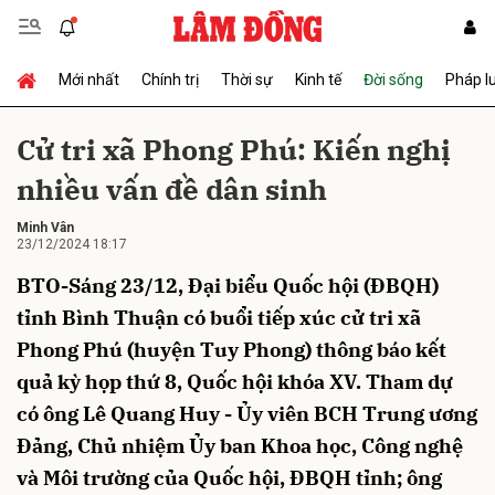
Mới nhất
Chính trị
Thời sự
Kinh tế
Đời sống
Pháp l
Gửi bình luận
Cử tri xã Phong Phú: Kiến nghị
nhiều vấn đề dân sinh
Minh Vân
23/12/2024 18:17
BTO-Sáng 23/12, Đại biểu Quốc hội (ĐBQH)
tỉnh Bình Thuận có buổi tiếp xúc cử tri xã
Hủy
Gửi
Phong Phú (huyện Tuy Phong) thông báo kết
quả kỳ họp thứ 8, Quốc hội khóa XV. Tham dự
có ông Lê Quang Huy - Ủy viên BCH Trung ương
Đảng, Chủ nhiệm Ủy ban Khoa học, Công nghệ
và Môi trường của Quốc hội, ĐBQH tỉnh; ông