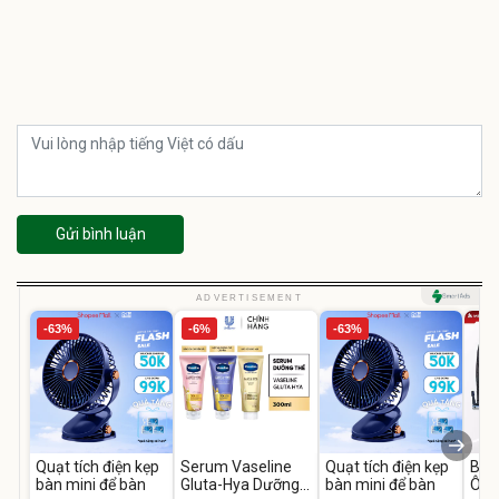
Gửi bình luận
ADVERTISEMENT
-63%
-6%
-63%
Quạt tích điện kẹp
Serum Vaseline
Quạt tích điện kẹp
Bơm
bàn mini để bàn
Gluta-Hya Dưỡng
bàn mini để bàn
Ô T