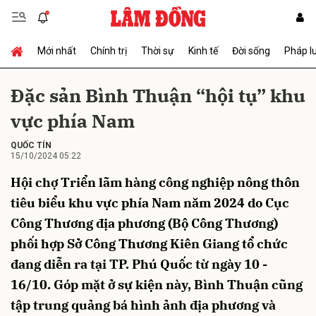
Mới nhất
Chính trị
Thời sự
Kinh tế
Đời sống
Pháp l
Gửi bình luận
Đặc sản Bình Thuận “hội tụ” khu
vực phía Nam
QUỐC TÍN
15/10/2024 05:22
Hội chợ Triển lãm hàng công nghiệp nông thôn
tiêu biểu khu vực phía Nam năm 2024 do Cục
Hủy
Gửi
Công Thương địa phương (Bộ Công Thương)
phối hợp Sở Công Thương Kiên Giang tổ chức
đang diễn ra tại TP. Phú Quốc từ ngày 10 -
16/10. Góp mặt ở sự kiện này, Bình Thuận cũng
tập trung quảng bá hình ảnh địa phương và