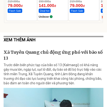
Da Sáng Mịn Sau 7
MED
219.000
150.000
219.000
2.69
đ
đ
đ
Ngày
12.
79.000
141.000
79.000
1.
đ
đ
đ
Flash Sale
Deal hot
Flash Sale
Hot 
Unilever
XEM THÊM ẢNH
Xã Tuyên Quang chủ động ứng phó với bão số
13
Trước diễn biến phức tạp của bão số 13 (Kalmaegi) có khả năng
gây mưa lớn, ngập lụt, sạt lở đất, dự báo sẽ đổ bộ trực tiếp vào các
tỉnh miền Trung, Xã Tuyên Quang, tỉnh Lâm Đồng đang khẩn
trương chỉ đạo các lực lượng triển khai công tác phòng, chống bão,
bảo đảm an toàn cho người dân và phương tiện.