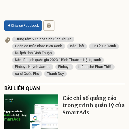
Chia sẻ Facebook
Trung tâm Văn hóa tỉnh Bình Thuận
Đoàn ca múa nhạc Biển Xanh
Bảo Thái
TP. Hồ Chí Minh
Du lịch tỉnh Bình Thuận
Năm Du lịch quốc gia 2023 “ Bình Thuận – Hội tụ xanh
Pinboys Huỳnh James
Pinboys
thành phố Phan Thiết
ca sĩ Quóc Phú
Thanh Duy
BÀI LIÊN QUAN
Các chỉ số quảng cáo
trong trình quản lý của
SmartAds