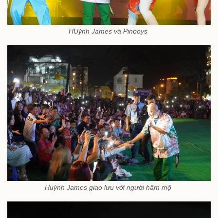
HUỳnh James và Pinboys
Huỳnh James giao lưu với người hâm mộ