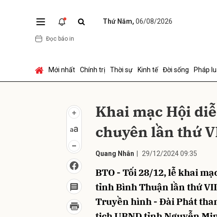
Thứ Năm,
06/08/2026
Đọc báo in
Gửi 
Mới nhất
Chính trị
Thời sự
Kinh tế
Đời sống
Pháp lu
Khai mạc Hội di
chuyên lần thứ VI
Quang Nhân
|
29/12/2024 09:35
BTO - Tối 28/12, lễ khai m
tỉnh Bình Thuận lần thứ VII
Truyền hình - Đài Phát th
tịch UBND tỉnh Nguyễn Min