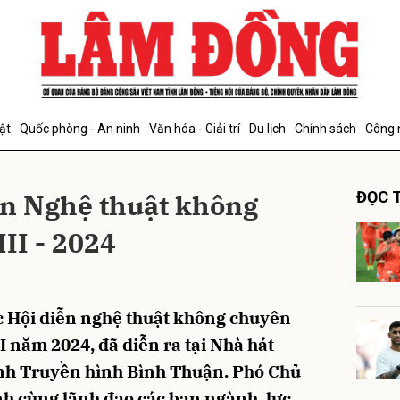
bình luận
ật
Quốc phòng - An ninh
Văn hóa - Giải trí
Du lịch
Chính sách
Công 
ễn Nghệ thuật không
ĐỌC T
II - 2024
Hủy
G
ạc Hội diễn nghệ thuật không chuyên
I năm 2024, đã diễn ra tại Nhà hát
anh Truyền hình Bình Thuận. Phó Chủ
h cùng lãnh đạo các ban ngành, lực