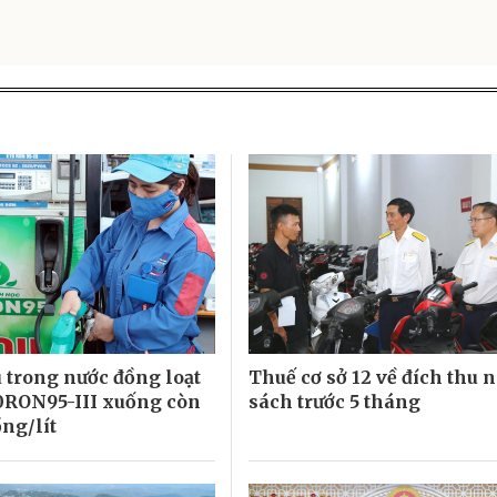
 trong nước đồng loạt
Thuế cơ sở 12 về đích thu 
0RON95-III xuống còn
sách trước 5 tháng
ồng/lít