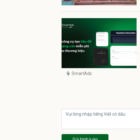
SmartAds
Gửi bình luận