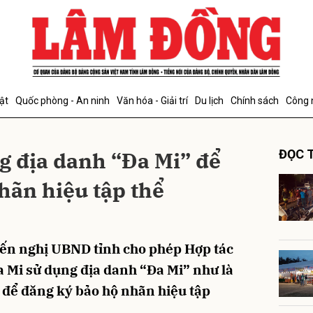
bình luận
ật
Quốc phòng - An ninh
Văn hóa - Giải trí
Du lịch
Chính sách
Công 
g địa danh “Đa Mi” để
ĐỌC T
hãn hiệu tập thể
Hủy
G
iến nghị UBND tỉnh cho phép Hợp tác
 Mi sử dụng địa danh “Đa Mi” như là
 để đăng ký bảo hộ nhãn hiệu tập