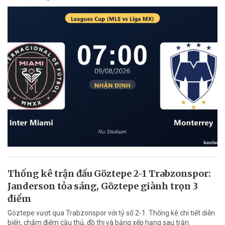
Thống kê trận đấu Göztepe 2-1 Trabzonspor:
Janderson tỏa sáng, Göztepe giành trọn 3
điểm
Göztepe vượt qua Trabzonspor với tỷ số 2-1. Thống kê chi tiết diễn
biến, chấm điểm cầu thủ, đồ thị và bảng xếp hạng sau trận.