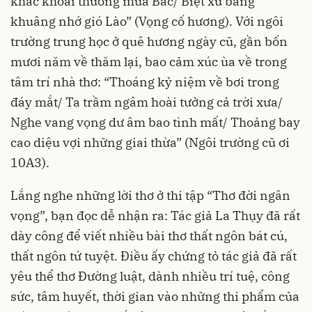
khắc khoải thương mưa Bấc/ Biệt xứ bâng
khuâng nhớ gió Lào” (Vọng cố hương). Với ngôi
trường trung học ở quê hương ngày cũ, gần bốn
mươi năm về thăm lại, bao cảm xúc ùa về trong
tâm trí nhà thơ: “Thoáng kỷ niệm về bơi trong
đáy mắt/ Ta trầm ngâm hoài tưởng cả trời xưa/
Nghe vang vọng dư âm bao tình mất/ Thoảng bay
cao diệu vợi những giai thừa” (Ngôi trường cũ ơi
10A3).
Lắng nghe những lời thơ ở thi tập “Thơ đời ngân
vọng”, bạn đọc dễ nhận ra: Tác giả La Thụy đã rất
dày công để viết nhiều bài thơ thất ngôn bát cú,
thất ngôn tứ tuyệt. Điều ấy chứng tỏ tác giả đã rất
yêu thể thơ Đường luật, dành nhiều trí tuệ, công
sức, tâm huyết, thời gian vào những thi phẩm của