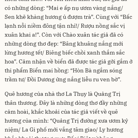
có những dòng: “Mai e ấp nụ ươm vàng nắng/
Sen khẽ khàng hương ủ đượm trà”. Cùng với “Bấc
lạnh nỗi niềm đông tận nhỉ!/ Rượu nồng sắc vị
xuân khai a!”. Còn với Chào xuân tác giả đã có
những dòng thơ đẹp: “Bâng khuâng nắng mới
lừng hương tết/ Biêng biếc chồi xanh thắm sắc
hoa”. Cảm nhận về biển đã được tác giả gởi gắm ở
thi phẩm Biển mai hồng: “Hòn Bà ngắm sóng
trầm tư/ Đồi Dương ửng nắng liễu ru ven bờ”.
Quê hương của nhà thơ La Thụy là Quảng Trị
thân thương. Đây là những dòng thơ đầy những
cảm hoài, khắc khoải của tác giả viết về quê
hương của mình: “Quảng Trị đường xưa ươm kỷ
niệm/ La Gi phố mới vắng tâm giao/ Ly hương