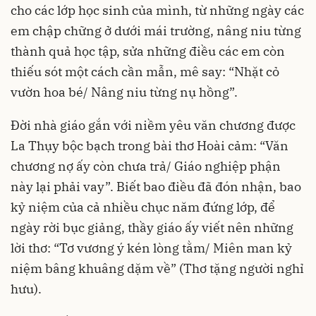
cho các lớp học sinh của mình, từ những ngày các
em chập chững ở dưới mái trường, nâng niu từng
thành quả học tập, sửa những điều các em còn
thiếu sót một cách cần mẫn, mê say: “Nhặt cỏ
vườn hoa bé/ Nâng niu từng nụ hồng”.
Đời nhà giáo gắn với niềm yêu văn chương được
La Thụy bộc bạch trong bài thơ Hoài cảm: “Văn
chương nợ ấy còn chưa trả/ Giáo nghiệp phận
này lại phải vay”. Biết bao điều đã đón nhận, bao
kỷ niệm của cả nhiều chục năm đứng lớp, để
ngày rời bục giảng, thầy giáo ấy viết nên những
lời thơ: “Tơ vương ý kén lòng tằm/ Miên man kỷ
niệm bâng khuâng dặm về” (Thơ tặng người nghỉ
hưu).