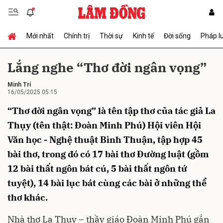
Mới nhất
Chính trị
Thời sự
Kinh tế
Đời sống
Pháp l
Gửi bình luận
Lắng nghe “Thơ đời ngân vọng”
Minh Trí
16/05/2025 05:15
“Thơ đời ngân vọng” là tên tập thơ của tác giả La
Thụy (tên thật: Đoàn Minh Phú) Hội viên Hội
Văn học - Nghệ thuật Bình Thuận, tập hợp 45
Hủy
Gửi
bài thơ, trong đó có 17 bài thơ Đường luật (gồm
12 bài thất ngôn bát cú, 5 bài thất ngôn tứ
tuyệt), 14 bài lục bát cùng các bài ở những thể
thơ khác.
Nhà thơ La Thụy – thầy giáo Đoàn Minh Phú gắn