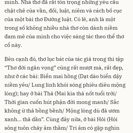
mình. Nhà thơ đã rất tôn trọng những yêu cầu
chặt chẽ của vần, đối, luật, niêm và cách bố cục
của một bài thơ Đường luật. Có lẽ, anh là một
trong số không nhiều nhà thơ còn dành niềm
đam mê của mình cho việc sáng tác theo thể thơ
cổ này.
Bên cạnh đó, thơ lục bát của tác giả trong thi tập
“Thơ đời ngân vọng” cũng rất mượt mà, rất đẹp,
như ở các bài: Biển mai hồng (Dạt dào biển dậy
niềm yêu/ Lung linh khói sóng phiêu diêu mộng
lòng); hay ở bài Thả (Mai kia thả nốt tuổi trời/
Thời gian cuốn hút phận đời mong manh/ Sắc
không ừ thả bồng bềnh/ Mộng lòng dù đã ươm
xanh… thả dần”. Cùng đây nữa, ở bài Hỏi (Hỏi
sông tuôn chảy âm thầm/ Tri âm có gặp nghìn