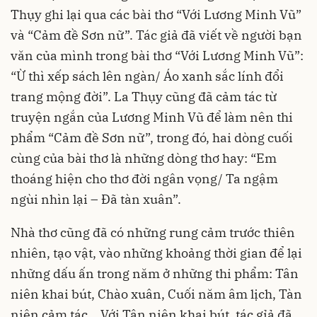
Thụy ghi lại qua các bài thơ “Với Lương Minh Vũ”
và “Cảm đề Sơn nữ”. Tác giả đã viết về người bạn
văn của mình trong bài thơ “Với Lương Minh Vũ”:
“Ừ thì xếp sách lên ngàn/ Áo xanh sắc lính đổi
trang mộng đời”. La Thụy cũng đã cảm tác từ
truyện ngắn của Lương Minh Vũ để làm nên thi
phẩm “Cảm đề Sơn nữ”, trong đó, hai dòng cuối
cùng của bài thơ là những dòng thơ hay: “Em
thoáng hiện cho thơ đời ngân vọng/ Ta ngậm
ngùi nhìn lại – Đã tàn xuân”.
Nhà thơ cũng đã có những rung cảm trước thiên
nhiên, tạo vật, vào những khoảng thời gian để lại
những dấu ấn trong năm ở những thi phẩm: Tân
niên khai bút, Chào xuân, Cuối năm âm lịch, Tàn
niên cảm tác… Với Tân niên khai bút, tác gỉả đã