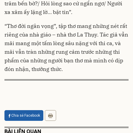
trăm bến bờ?/ Hỏi lòng sao cứ ngẩn ngơ/ Người
xa xăm ấy lặng lờ… bặt tin”.
“Thơ đời ngân vọng”, tập thơ mang những nét rất
riêng của nhà giáo – nhà thơ La Thụy. Tác giả vẫn
mãi mang một tấm lòng sâu nặng với thi ca, và
mãi vẫn tràn những rung cảm trước những thi
phẩm của những người bạn thơ mà mình có dịp
đón nhận, thưởng thức.
Chia sẻ Facebook
BÀI LIÊN QUAN