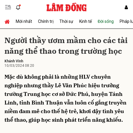
Mới nhất
Chính trị
Thời sự
Kinh tế
Đời sống
Pháp l
Gửi bình luận
Người thầy ươm mầm cho các tài
năng thể thao trong trường học
Khánh Vĩnh
10/03/2024 08:20
Mặc dù không phải là những HLV chuyên
nghiệp nhưng thầy Lê Văn Phúc hiệu trưởng
Hủy
Gửi
trường Trung học cơ sở Đức Phú, huyện Tánh
Linh, tỉnh Bình Thuận vẫn luôn cố gắng truyền
niềm đam mê cho thế hệ trẻ, khơi dậy tình yêu
thể thao, giúp học sinh phát triển năng khiếu.