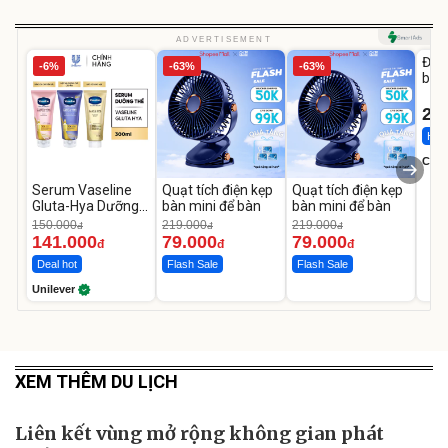
U
ADVERTISEMENT
Đai 
-6%
-63%
-63%
bé 
1-9 
22
Hot 
Cecil
Serum Vaseline
Quạt tích điện kẹp
Quạt tích điện kẹp
Gluta-Hya Dưỡng
bàn mini để bàn
bàn mini để bàn
Da Sáng Mịn Sau 7
150.000
219.000
219.000
đ
đ
đ
Ngày
141.000
79.000
79.000
đ
đ
đ
Deal hot
Flash Sale
Flash Sale
Unilever
XEM THÊM DU LỊCH
Liên kết vùng mở rộng không gian phát