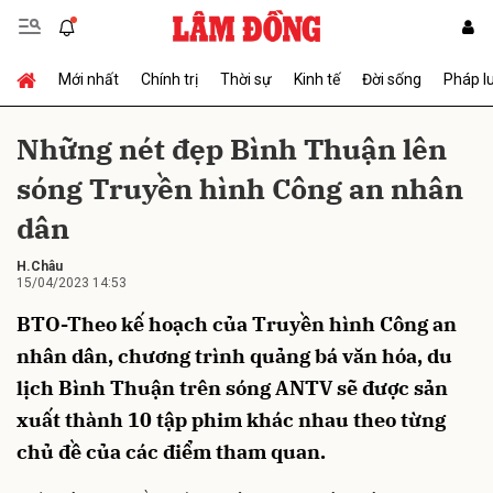
Mới nhất
Chính trị
Thời sự
Kinh tế
Đời sống
Pháp l
Gửi bình luận
Những nét đẹp Bình Thuận lên
sóng Truyền hình Công an nhân
dân
H.Châu
15/04/2023 14:53
BTO-Theo kế hoạch của Truyền hình Công an
Hủy
Gửi
nhân dân, chương trình quảng bá văn hóa, du
lịch Bình Thuận trên sóng ANTV sẽ được sản
xuất thành 10 tập phim khác nhau theo từng
chủ đề của các điểm tham quan.