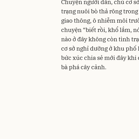
Chuyện người dân, chủ cơ sở
trạng nuôi bò thả rông tron
giao thông, ô nhiễm môi trư
chuyện “biết rồi, khổ lắm, n
nào ở đây không còn tình tr
cơ sở nghỉ dưỡng ở khu phố
bức xúc chia sẻ mới đây khi 
bà phá cây cảnh.