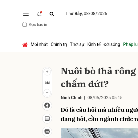
Thứ Bảy,
08/08/2026
Đọc báo in
Gửi 
Mới nhất
Chính trị
Thời sự
Kinh tế
Đời sống
Pháp lu
Nuôi bò thả rông 
chấm dứt?
Ninh Chinh
|
08/05/2025 05:15
Đó là câu hỏi mà nhiều ngườ
đang hỏi, cần ngành chức 