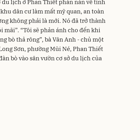
 du lịch ở Phan Thiết phàn nàn về tình
g khu dân cư làm mất mỹ quan, an toàn
ờng không phải là mới. Nó đã trở thành
ói mãi”. “Tôi sẽ phản ánh cho đến khi
ạng bò thả rông”, bà Vân Anh - chủ một
 Long Sơn, phường Mũi Né, Phan Thiết
đàn bò vào sân vườn cơ sở du lịch của