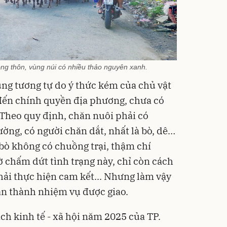
ng thôn, vùng núi có nhiều thảo nguyên xanh.
ng tương tự do ý thức kém của chủ vật
 đến chính quyền địa phương, chưa có
 Theo quy định, chăn nuôi phải có
ờng, có người chăn dắt, nhất là bò, dê…
bò không có chuồng trại, thậm chí
ờ chấm dứt tình trạng này, chỉ còn cách
hải thực hiện cam kết... Nhưng làm vậy
àn thành nhiệm vụ được giao.
ch kinh tế - xã hội năm 2025 của TP.