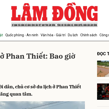
bình luận
ật
Quốc phòng - An ninh
Văn hóa - Giải trí
Du lịch
Chính sách
Công 
ở Phan Thiết: Bao giờ
ĐỌC T
Hủy
G
i dân, chủ cơ sở du lịch ở Phan Thiết
năng quan tâm.