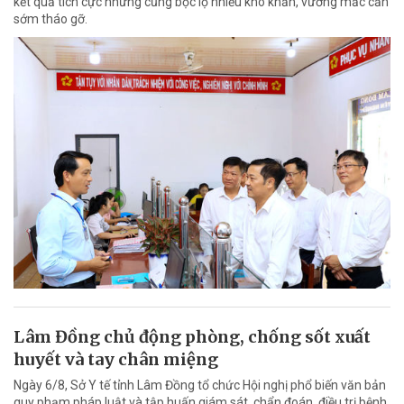
kết quả tích cực nhưng cũng bộc lộ nhiều khó khăn, vướng mắc cần
sớm tháo gỡ.
Lâm Đồng chủ động phòng, chống sốt xuất
huyết và tay chân miệng
Ngày 6/8, Sở Y tế tỉnh Lâm Đồng tổ chức Hội nghị phổ biến văn bản
quy phạm pháp luật và tập huấn giám sát, chẩn đoán, điều trị bệnh