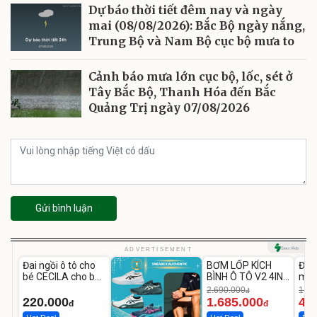
Dự báo thời tiết đêm nay và ngày
mai (08/08/2026): Bắc Bộ ngày nắng,
Trung Bộ và Nam Bộ cục bộ mưa to
Cảnh báo mưa lớn cục bộ, lốc, sét ở
Tây Bắc Bộ, Thanh Hóa đến Bắc
Quảng Trị ngày 07/08/2026
Gửi bình luận
Unmute
Unmute
U
ADVERTISEMENT
Đai ngồi ô tô cho
BƠM LỐP KÍCH
Đèn
-37%
bé CECILA cho bé
BÌNH Ô TÔ V2 4IN1
mặt
1-9 tuổi
Medicar
202
2.690.000
1.08
đ
12.000mAh
LED
220.000
1.685.000
46
đ
đ