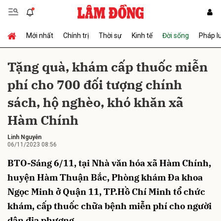
Mới nhất
Chính trị
Thời sự
Kinh tế
Đời sống
Pháp l
Gửi bình luận
Tặng quà, khám cấp thuốc miễn
phí cho 700 đối tượng chính
sách, hộ nghèo, khó khăn xã
Hàm Chính
Linh Nguyễn
06/11/2023 08:56
Hủy
Gửi
BTO-Sáng 6/11, tại Nhà văn hóa xã Hàm Chính,
huyện Hàm Thuận Bắc, Phòng khám Đa khoa
Ngọc Minh ở Quận 11, TP.Hồ Chí Minh tổ chức
khám, cấp thuốc chữa bệnh miễn phí cho người
dân địa phương.