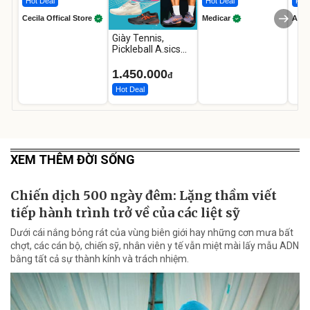
Hot Deal
Hot Deal
Flas
Cecila Offical Store
Medicar
A do
Giày Tennis,
Pickleball A.sics
Resolution X Đủ
Các Phối Màu
1.450.000
đ
Hot Deal
XEM THÊM ĐỜI SỐNG
Chiến dịch 500 ngày đêm: Lặng thầm viết
tiếp hành trình trở về của các liệt sỹ
Dưới cái nắng bỏng rát của vùng biên giới hay những cơn mưa bất
chợt, các cán bộ, chiến sỹ, nhân viên y tế vẫn miệt mài lấy mẫu ADN
bằng tất cả sự thành kính và trách nhiệm.