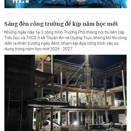
Sáng đèn công trường để kịp năm học mới
Những ngày này, tại 2 công trình Trường Phổ thông nội trú liên cấp
Tiểu học và THCS ở xã Thuận An và Quảng Trực, không khí thi công
diễn ra khẩn trương ngày đêm, nhằm kịp đưa công trình vào sử
dụng trong năm học mới 2026 - 2027.