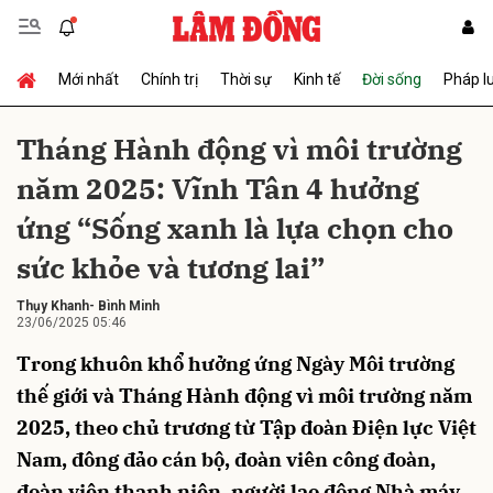
Mới nhất
Chính trị
Thời sự
Kinh tế
Đời sống
Pháp l
Gửi bình luận
Tháng Hành động vì môi trường
năm 2025: Vĩnh Tân 4 hưởng
ứng “Sống xanh là lựa chọn cho
sức khỏe và tương lai”
Thụy Khanh- Bình Minh
23/06/2025 05:46
Hủy
Gửi
Trong khuôn khổ hưởng ứng Ngày Môi trường
thế giới và Tháng Hành động vì môi trường năm
2025, theo chủ trương từ Tập đoàn Điện lực Việt
Nam, đông đảo cán bộ, đoàn viên công đoàn,
đoàn viên thanh niên, người lao động Nhà máy