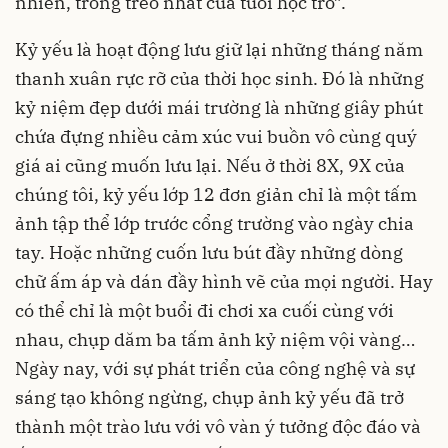
nhiên, trong trẻo nhất của tuổi học trò”.
Kỷ yếu là hoạt động lưu giữ lại những tháng năm
thanh xuân rực rỡ của thời học sinh. Đó là những
kỷ niệm đẹp dưới mái trường là những giây phút
chứa đựng nhiều cảm xúc vui buồn vô cùng quý
giá ai cũng muốn lưu lại. Nếu ở thời 8X, 9X của
chúng tôi, kỷ yếu lớp 12 đơn giản chỉ là một tấm
ảnh tập thể lớp trước cổng trường vào ngày chia
tay. Hoặc những cuốn lưu bút đầy những dòng
chữ ấm áp và dán đầy hình vẽ của mọi người. Hay
có thể chỉ là một buổi đi chơi xa cuối cùng với
nhau, chụp dăm ba tấm ảnh kỷ niệm vội vàng…
Ngày nay, với sự phát triển của công nghệ và sự
sáng tạo không ngừng, chụp ảnh kỷ yếu đã trở
thành một trào lưu với vô vàn ý tưởng độc đáo và