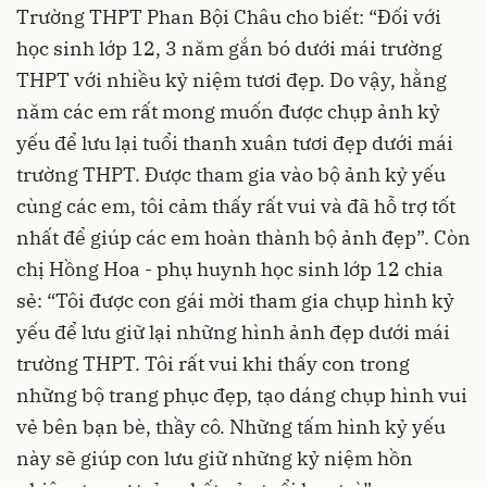
Trường THPT Phan Bội Châu cho biết: “Đối với
học sinh lớp 12, 3 năm gắn bó dưới mái trường
THPT với nhiều kỷ niệm tươi đẹp. Do vậy, hằng
năm các em rất mong muốn được chụp ảnh kỷ
yếu để lưu lại tuổi thanh xuân tươi đẹp dưới mái
trường THPT. Được tham gia vào bộ ảnh kỷ yếu
cùng các em, tôi cảm thấy rất vui và đã hỗ trợ tốt
nhất để giúp các em hoàn thành bộ ảnh đẹp”. Còn
chị Hồng Hoa - phụ huynh học sinh lớp 12 chia
sẻ: “Tôi được con gái mời tham gia chụp hình kỷ
yếu để lưu giữ lại những hình ảnh đẹp dưới mái
trường THPT. Tôi rất vui khi thấy con trong
những bộ trang phục đẹp, tạo dáng chụp hình vui
vẻ bên bạn bè, thầy cô. Những tấm hình kỷ yếu
này sẽ giúp con lưu giữ những kỷ niệm hồn