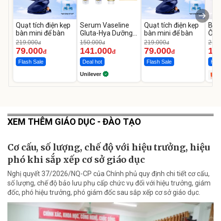
Quạt tích điện kẹp
Serum Vaseline
Quạt tích điện kẹp
Bơm
bàn mini để bàn
Gluta-Hya Dưỡng
bàn mini để bàn
Ô T
Da Sáng Mịn Sau 7
MED
219.000
150.000
219.000
2.69
đ
đ
đ
Ngày
12.
79.000
141.000
79.000
1.
đ
đ
đ
Flash Sale
Deal hot
Flash Sale
Hot 
Unilever
XEM THÊM GIÁO DỤC - ĐÀO TẠO
Cơ cấu, số lượng, chế độ với hiệu trưởng, hiệu
phó khi sắp xếp cơ sở giáo dục
Nghị quyết 37/2026/NQ-CP của Chính phủ quy định chi tiết cơ cấu,
số lượng, chế độ bảo lưu phụ cấp chức vụ đối với hiệu trưởng, giám
đốc, phó hiệu trưởng, phó giám đốc sau sắp xếp cơ sở giáo dục.