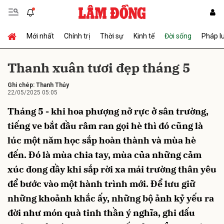
Mới nhất
Chính trị
Thời sự
Kinh tế
Đời sống
Pháp l
Gửi bình luận
Thanh xuân tươi đẹp tháng 5
Ghi chép: Thanh Thủy
22/05/2025 05:05
Tháng 5 - khi hoa phượng nở rực ở sân trường,
tiếng ve bắt đầu râm ran gọi hè thì đó cũng là
lúc một năm học sắp hoàn thành và mùa hè
Hủy
Gửi
đến. Đó là mùa chia tay, mùa của những cảm
xúc đong đầy khi sắp rời xa mái trường thân yêu
để bước vào một hành trình mới. Để lưu giữ
những khoảnh khắc ấy, những bộ ảnh kỷ yếu ra
đời như món quà tinh thần ý nghĩa, ghi dấu