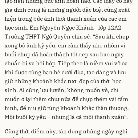
tạo nên những bức ảnh hoàn hảo. Các thầy cô hay
gia đình cũng là những người đặc biệt cùng xuất
hiện trong bức ảnh thời thanh xuân của các em
học sinh. Em Nguyễn Ngọc Khánh - lớp 12A2
Trường THPT Ngô Quyền chia sẻ: “Sau khi chụp
xong bộ ảnh kỷ yếu, em cảm thấy nhẹ nhõm vì
buổi chụp đã hoàn thành tốt đẹp sau bao ngày
chuẩn bị và hồi hộp. Tiếp theo là niềm vui vỡ òa
khi được cùng bạn bè cười đùa, tạo dáng và lưu
giữ những khoảnh khắc tươi đẹp của thời học
sinh. Ai cũng lưu luyến, không muốn về, chỉ
muốn ở lại thêm chút nữa để chụp thêm vài tấm
hình, để níu giữ từng khoảnh khắc thân thương.
Một buổi kỷ yếu – nhưng là cả một thanh xuân”.
Cũng thời điểm này, tận dụng những ngày nghỉ