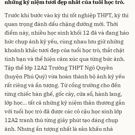
những kỷ niệm tươi đẹp nhất của tuổi học trò.
Trước khi bước vào kỳ thi tốt nghiệp THPT, kỳ thi
quan trọng đánh dấu chặng đường mới. Thời
điểm này, nhiều học sinh khối 12 đã và đang háo
hức chụp ảnh kỷ yếu, cùng nhau lưu giữ những
khoảnh khắc tươi đẹp của tuổi học trò, thắt chặt
tình bạn và thể hiện cảm xúc qua từng bức ảnh.
Tập thể lớp 12A2 Trường THPT Ngô Quyền
(huyện Phú Quý) vừa hoàn thành bộ ảnh kỷ yếu
rất riêng và ấn tượng. Từ cổng trường cho đến
từng chiếc bàn ghế, gốc cây, cửa sổ, hành lang,
lớp học… tất cả những kỷ niệm thân thương gắn
với tuổi học trò đã được các cô cậu học sinh lớp
12A2 tranh thủ từng giây phút tạo dáng chụp
ảnh. Nhưng ấn tượng nhất là sân khấu nhà