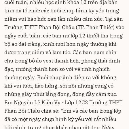
cuối tuần, nhiều học sinh khóa 12 trên địa bàn
tỉnh đã tổ chức các buổi chụp hình kỷ yếu trong
niềm vui háo hức xen lẫn nhiều cảm xúc. Tại sân
Trường THPT Phan Bội Châu (TP. Phan Thiết) vào
ngày cuối tuần, các bạn nữ lớp 12 thướt tha trong
bộ áo dài trắng, xinh tươi hơn ngày thường khi
được trang điểm và làm tóc. Các bạn nam chỉn
chu trong bộ áo vest thanh lịch, phong thái đĩnh
đạc, trưởng thành hơn so với vẻ tinh nghịch
thường ngày. Buổi chụp ảnh diễn ra với không
khí vui tươi, hào hứng, sôi nổi nhưng cũng có
những giây phút lắng đọng, đong đầy cảm xúc.
Em Nguyễn Lê Kiều Vy - Lớp 12C2 Trường THPT
Phan Bội Châu chia sẻ: “Em và các bạn trong lớp
đã có một ngày chụp hình kỷ yếu với rất nhiều
bối cảnh, trang phục khác nhau rất đẹp. Ngày