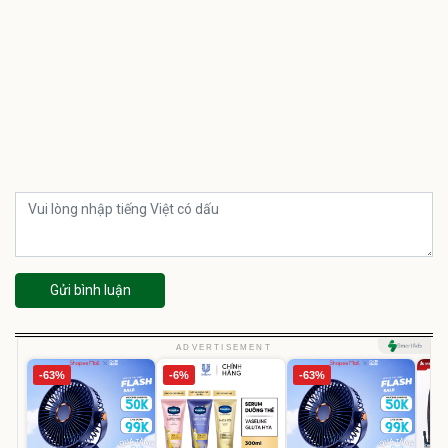
Gửi bình luận
ADVERTISEMENT
-63%
-6%
-63%