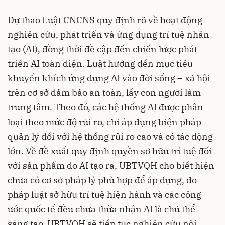
Dự thảo Luật CNCNS quy định rõ về hoạt động
nghiên cứu, phát triển và ứng dụng trí tuệ nhân
tạo (AI), đồng thời đề cập đến chiến lược phát
triển AI toàn diện. Luật hướng đến mục tiêu
khuyến khích ứng dụng AI vào đời sống – xã hội
trên cơ sở đảm bảo an toàn, lấy con người làm
trung tâm. Theo đó, các hệ thống AI được phân
loại theo mức độ rủi ro, chỉ áp dụng biện pháp
quản lý đối với hệ thống rủi ro cao và có tác động
lớn. Về đề xuất quy định quyền sở hữu trí tuệ đối
với sản phẩm do AI tạo ra, UBTVQH cho biết hiện
chưa có cơ sở pháp lý phù hợp để áp dụng, do
pháp luật sở hữu trí tuệ hiện hành và các công
ước quốc tế đều chưa thừa nhận AI là chủ thể
sáng tạo. UBTVQH sẽ tiếp tục nghiên cứu nội