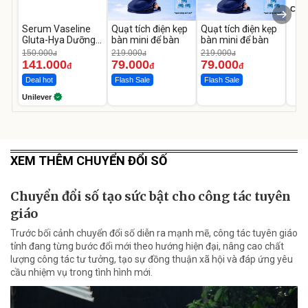
Cecil
Serum Vaseline
Quạt tích điện kẹp
Quạt tích điện kẹp
Gluta-Hya Dưỡng
bàn mini để bàn
bàn mini để bàn
Da Sáng Mịn Sau 7
150.000
219.000
219.000
đ
đ
đ
Ngày
141.000
79.000
79.000
đ
đ
đ
Deal hot
Flash Sale
Flash Sale
Unilever
XEM THÊM CHUYỂN ĐỔI SỐ
Chuyển đổi số tạo sức bật cho công tác tuyên
giáo
Trước bối cảnh chuyển đổi số diễn ra mạnh mẽ, công tác tuyên giáo
tỉnh đang từng bước đổi mới theo hướng hiện đại, nâng cao chất
lượng công tác tư tưởng, tạo sự đồng thuận xã hội và đáp ứng yêu
cầu nhiệm vụ trong tình hình mới.