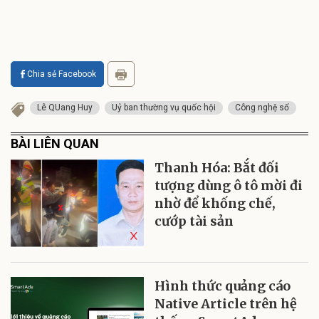
Chia sẻ Facebook
Lê QUang Huy
Uỷ ban thường vụ quốc hội
Công nghệ số
BÀI LIÊN QUAN
Thanh Hóa: Bắt đối
tượng dùng ô tô mời đi
nhờ để khống chế,
cướp tài sản
Hình thức quảng cáo
Native Article trên hệ