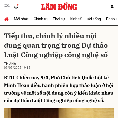
Mới nhất
Chính trị
Thời sự
Kinh tế
Đời sống
Pháp l
Gửi bình luận
Tiếp thu, chỉnh lý nhiều nội
dung quan trọng trong Dự thảo
Luật Công nghiệp công nghệ số
THU HÀ
09/05/2025 19:15
BTO-Chiều nay 9/5, Phó Chủ tịch Quốc hội Lê
Hủy
Gửi
Minh Hoan điều hành phiên họp thảo luận ở hội
trường về một số nội dung còn ý kiến khác nhau
của dự thảo Luật Công nghiệp công nghệ số.