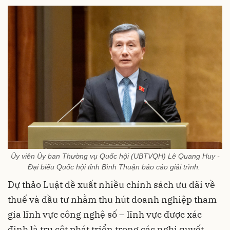
Ủy viên Ủy ban Thường vụ Quốc hội (UBTVQH) Lê Quang Huy -
Đại biểu Quốc hội tỉnh Bình Thuận báo cáo giải trình.
Dự thảo Luật đề xuất nhiều chính sách ưu đãi về
thuế và đầu tư nhằm thu hút doanh nghiệp tham
gia lĩnh vực công nghệ số – lĩnh vực được xác
định là trụ cột phát triển trong các nghị quyết