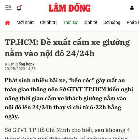
Mới nhất
Chính trị
Thời sự
Kinh tế
Đời sống
Pháp 
Gửi bình luận
TP.HCM: Đề xuất cấm xe giường
nằm vào nội đô 24/24h
H Lan
(Tổng hợp)
23/05/2023 14:56
Phát sinh nhiều bãi xe, “bến cóc” gây mất an
toàn giao thông nên Sở GTVT TP.HCM kiến nghị
Hủy
Gửi
nâng thời gian cấm xe khách giường nằm vào
nội đô lên 24/24h thay vì chỉ từ 6-22h hằng
ngày.
Sở GTVT TP Hồ Chí Minh cho biết, sau khoảng 4
tháng thành phố điều chỉnh, tổ chức giao thông