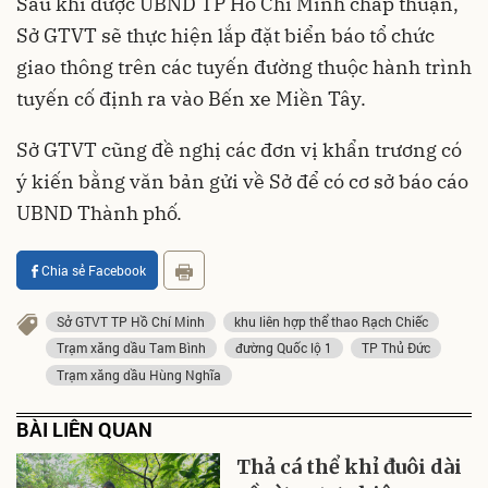
Sau khi được UBND TP Hồ Chí Minh chấp thuận,
Sở GTVT sẽ thực hiện lắp đặt biển báo tổ chức
giao thông trên các tuyến đường thuộc hành trình
tuyến cố định ra vào Bến xe Miền Tây.
Sở GTVT cũng đề nghị các đơn vị khẩn trương có
ý kiến bằng văn bản gửi về Sở để có cơ sở báo cáo
UBND Thành phố.
Chia sẻ Facebook
Sở GTVT TP Hồ Chí Minh
khu liên hợp thể thao Rạch Chiếc
Trạm xăng dầu Tam Bình
đường Quốc lộ 1
TP Thủ Đức
Trạm xăng dầu Hùng Nghĩa
BÀI LIÊN QUAN
Thả cá thể khỉ đuôi dài