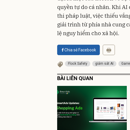
quyền tự do cá nhân. Khi AI 
thi pháp luật, việc thiếu vắ
giải trình từ phía nhà cung 
lệ nguy hiểm cho xã hội.
Chia sẻ Facebook
Flock Safety
giám sát AI
Garre
BÀI LIÊN QUAN