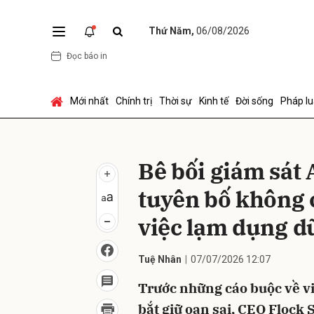
Thứ Năm,
06/08/2026
Đọc báo in
Gửi 
Mới nhất
Chính trị
Thời sự
Kinh tế
Đời sống
Pháp lu
Bê bối giám sát 
tuyên bố không 
việc lạm dụng dữ
Tuệ Nhân
07/07/2026 12:07
Trước những cáo buộc về vi
bắt giữ oan sai, CEO Flock 