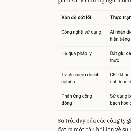
giám sát và những người bảo 
Vấn đề cốt lõi
Thực trạn
Công nghệ sử dụng
AI nhận d
hiện tiếng
Hệ quả pháp lý
Bắt giữ oa
thực
Trách nhiệm doanh
CEO khẳng
nghiệp
sát dùng d
Phản ứng cộng
Sử dụng b
đồng
bạch hóa d
Sự trỗi dậy của các công ty 
đặt ra một câu hỏi lớn về sự