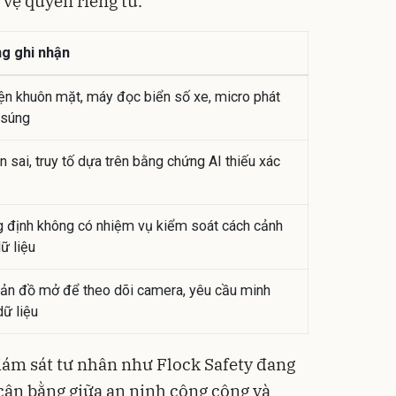
vệ quyền riêng tư.
g ghi nhận
iện khuôn mặt, máy đọc biển số xe, micro phát
 súng
n sai, truy tố dựa trên bằng chứng AI thiếu xác
 định không có nhiệm vụ kiểm soát cách cảnh
ữ liệu
ản đồ mở để theo dõi camera, yêu cầu minh
ữ liệu
giám sát tư nhân như Flock Safety đang
 cân bằng giữa an ninh công cộng và