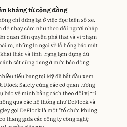
hản kháng từ cộng đồng
ông chỉ dừng lại ở việc đọc biển số xe.
ấn đề nhạy cảm như theo dõi người nhập
liên quan đến quyền phá thai và vi phạm
oài ra, những lo ngại về lỗ hổng bảo mật
c khai thác và tình trạng lạm dụng dữ
n cảnh sát cũng đang ở mức báo động.
nhiều tiểu bang tại Mỹ đã bắt đầu xem
ới Flock Safety cùng các cơ quan tương
ự bảo vệ mình bằng cách theo dõi vị trí
thông qua các hệ thống như DeFlock và
ley gọi DeFlock là một "tổ chức khủng
leo thang giữa các công ty công nghệ