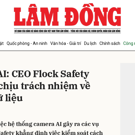
bình luận
ật
Quốc phòng - An ninh
Văn hóa - Giải trí
Du lịch
Chính sách
Công 
ĐỌC T
AI: CEO Flock Safety
chịu trách nhiệm về
 liệu
Hủy
G
ệc hệ thống camera AI gây ra các vụ
Safety khẳng định việc kiểm soát cách