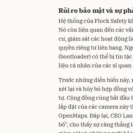
Rủi ro bảo mật và sự p
Hệ thống của Flock Safety kh
Nó còn liên quan đến các v
cư, giám sát các hoạt động 
quyền riêng tư liên bang. Ng
(bootloader) có thể bị tin tặ
liệu cá nhân của các sĩ qua
Trước những diễn biến này, 
xét lại và hủy bỏ hợp đồng v
tự. Cộng đồng cũng bắt đầu t
lắp đặt của các camera này 
OpenMaps. Đáp lại, CEO Lang
bố", cho thấy sự căng thẳng 