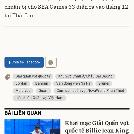
chuẩn bị cho SEA Games 33 diễn ra vào tháng 12
tại Thái Lan.
Chia sẻ Facebook
Giải quần vợt quốc tế
Khu vực Châu Á/Châu Đại Dương
Jordan
Bahrain
Vận động viên Na Pa
Brunei
Maldives
Guam
Cụm sân quần vợt NovaWorld Phan Thiet
Liên đoàn Quần vợt Việt Nam
BÀI LIÊN QUAN
Khai mạc Giải Quần vợt
quốc tế Billie Jean King