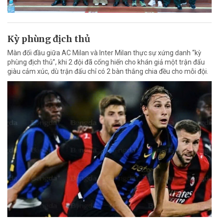
Kỳ phùng địch thủ
Màn đối đầu giữa AC Milan và Inter Milan thực sự xứng danh “kỳ
phùng địch thủ”, khi 2 đội đã cống hiến cho khán giả một trận đấu
giàu cảm xúc, dù trận đấu chỉ có 2 bàn thắng chia đều cho mỗi đội.