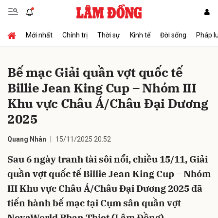
Mới nhất
Chính trị
Thời sự
Kinh tế
Đời sống
Pháp l
Gửi bình luận
Bế mạc Giải quần vợt quốc tế
Billie Jean King Cup – Nhóm III
Khu vực Châu Á/Châu Đại Dương
2025
Quang Nhân
15/11/2025 20:52
Hủy
Gửi
Sau 6 ngày tranh tài sôi nổi, chiều 15/11, Giải
quần vợt quốc tế Billie Jean King Cup – Nhóm
III Khu vực Châu Á/Châu Đại Dương 2025 đã
tiến hành bế mạc tại Cụm sân quần vợt
NovaWorld Phan Thiet (Lâm Đồng).