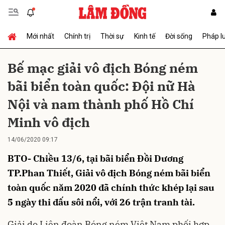
Mới nhất
Chính trị
Thời sự
Kinh tế
Đời sống
Pháp l
Gửi bình luận
Bế mạc giải vô địch Bóng ném
bãi biển toàn quốc: Đội nữ Hà
Nội và nam thành phố Hồ Chí
Minh vô địch
14/06/2020 09:17
Hủy
Gửi
BTO- Chiều 13/6, tại bãi biển Đồi Dương
TP.Phan Thiết, Giải vô địch Bóng ném bãi biển
toàn quốc năm 2020 đã chính thức khép lại sau
5 ngày thi đấu sôi nổi, với 26 trận tranh tài.
Giải do Liên đoàn Bóng ném Việt Nam phối hợp