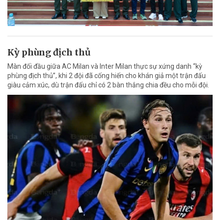
Kỳ phùng địch thủ
Màn đối đầu giữa AC Milan và Inter Milan thực sự xứng danh “kỳ
phùng địch thủ”, khi 2 đội đã cống hiến cho khán giả một trận đấu
giàu cảm xúc, dù trận đấu chỉ có 2 bàn thắng chia đều cho mỗi đội.