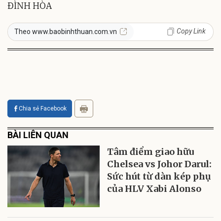
ĐÌNH HÒA
Copy Link
Theo www.baobinhthuan.com.vn
Chia sẻ Facebook
BÀI LIÊN QUAN
Tâm điểm giao hữu
Chelsea vs Johor Darul:
Sức hút từ dàn kép phụ
của HLV Xabi Alonso