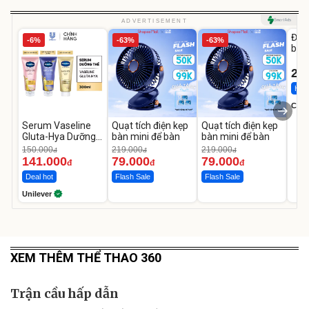
U
ADVERTISEMENT
Đai 
-6%
-63%
-63%
bé 
1-9 
22
Hot 
Cecil
Serum Vaseline
Quạt tích điện kẹp
Quạt tích điện kẹp
Gluta-Hya Dưỡng
bàn mini để bàn
bàn mini để bàn
Da Sáng Mịn Sau 7
150.000
219.000
219.000
đ
đ
đ
Ngày
141.000
79.000
79.000
đ
đ
đ
Deal hot
Flash Sale
Flash Sale
Unilever
XEM THÊM THỂ THAO 360
Trận cầu hấp dẫn