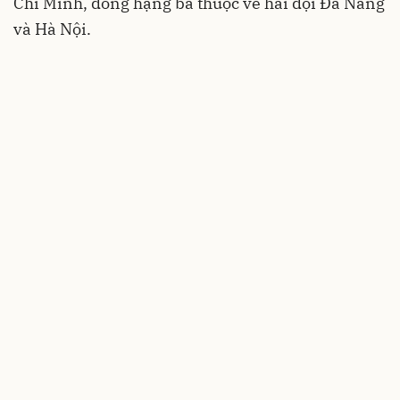
Chí Minh, đồng hạng ba thuộc về hai đội Đà Nẵng
và Hà Nội.