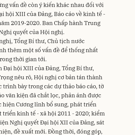
ững vấn đề còn ý kiến khác nhau đối với
i hội XIII của Đảng, Báo cáo về kinh tế -
 năm 2019-2020. Ban Chấp hành Trung
Nghị quyết của Hội nghị.
nghị, Tổng Bí thư, Chủ tịch nước
h thêm một số vấn đề để thống nhất
rong thời gian tới.
h Đại hội XIII của Đảng, Tổng Bí thư,
ọng nêu rõ, Hội nghị cơ bản tán thành
trình bày trong các dự thảo báo cáo, tờ
hảo văn kiện đã chắt lọc, phản ánh được
 hiện Cương lĩnh bổ sung, phát triển
triển kinh tế - xã hội 2011 - 2020; kiểm
ện Nghị quyết Đại hội XII của Đảng, sát
 hiện, đề xuất mới. Đồng thời, đóng góp,