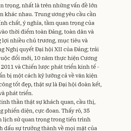
n trọng, nhất là trên những vấn đề lớn
ến khác nhau. Trung ương yêu cầu cần
ính chất, ý nghĩa, tầm quan trọng của
a vào thời điểm toàn Đảng, toàn dân và
 lợi nhiều chủ trương, mục tiêu và
 Nghị quyết Đại hội XII của Đảng; trải
cuộc đổi mới, 10 năm thực hiện Cương
 2011 và Chiến lược phát triển kinh tế -
ẩn bị một cách kỹ lưỡng cả về văn kiện
ông tốt đẹp, thật sự là Đại hội đoàn kết,
và phát triển.
inh thần thật sự khách quan, cầu thị,
g phiến diện, cực đoan. Thấy rõ, 35
 lịch sử quan trọng trong tiến trình
nh dấu sự trưởng thành về mọi mặt của