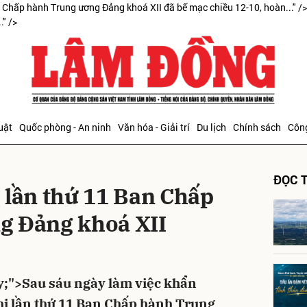
n Chấp hành Trung ương Đảng khoá XII đã bế mạc chiều 12-10, hoàn..." /
" />
bình luận
uật
Quốc phòng - An ninh
Văn hóa - Giải trí
Du lịch
Chính sách
Công
ĐỌC T
 lần thứ 11 Ban Chấp
g Đảng khoá XII
Hủy
G
ify;">Sau sáu ngày làm việc khẩn
hị lần thứ 11 Ban Chấp hành Trung