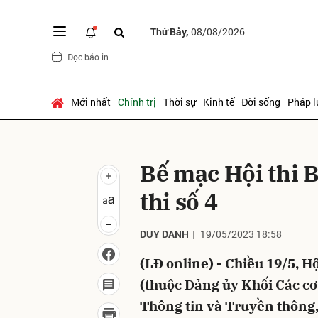
Thứ Bảy,
08/08/2026
Đọc báo in
Gửi 
Mới nhất
Chính trị
Thời sự
Kinh tế
Đời sống
Pháp l
Bế mạc Hội thi B
thi số 4
DUY DANH
19/05/2023 18:58
(LĐ online) - Chiều 19/5, Hộ
(thuộc Đảng ủy Khối Các cơ
Thông tin và Truyền thông,