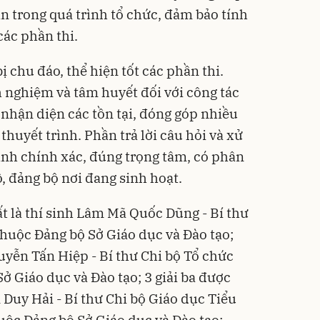
n trong quá trình tổ chức, đảm bảo tính
các phần thi.
ị chu đáo, thể hiện tốt các phần thi.
h nghiệm và tâm huyết đối với công tác
nhận diện các tồn tại, đóng góp nhiều
thuyết trình. Phần trả lời câu hỏi và xử
sinh chính xác, đúng trọng tâm, có phân
bộ, đảng bộ nơi đang sinh hoạt.
hất là thí sinh Lâm Mã Quốc Dũng - Bí thư
thuộc Đảng bộ Sở Giáo dục và Đào tạo;
guyễn Tấn Hiệp - Bí thư Chi bộ Tổ chức
ở Giáo dục và Đào tạo; 3 giải ba được
 Duy Hải - Bí thư Chi bộ Giáo dục Tiểu