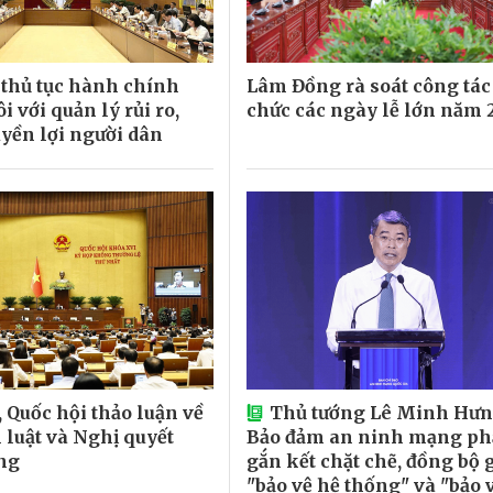
 thủ tục hành chính
Lâm Đồng rà soát công tác
ôi với quản lý rủi ro,
chức các ngày lễ lớn năm 
uyền lợi người dân
 Quốc hội thảo luận về
Thủ tướng Lê Minh Hưn
 luật và Nghị quyết
Bảo đảm an ninh mạng ph
ng
gắn kết chặt chẽ, đồng bộ 
"bảo vệ hệ thống" và "bảo 