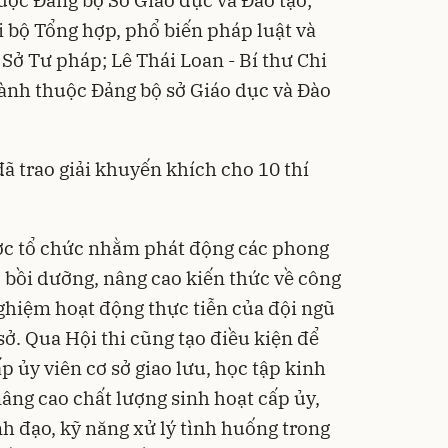
ộc Đảng bộ Sở Giáo dục và Đào tạo;
i bộ Tổng hợp, phổ biến pháp luật và
Sở Tư pháp; Lê Thái Loan - Bí thư Chi
ành thuộc Đảng bộ sở Giáo dục và Đào
ã trao giải khuyến khích cho 10 thí
được tổ chức nhằm phát động các phong
ộ; bồi dưỡng, nâng cao kiến thức về công
ghiệm hoạt động thực tiễn của đội ngũ
 sở. Qua Hội thi cũng tạo điều kiện để
ấp ủy viên cơ sở giao lưu, học tập kinh
ng cao chất lượng sinh hoạt cấp ủy,
nh đạo, kỹ năng xử lý tình huống trong