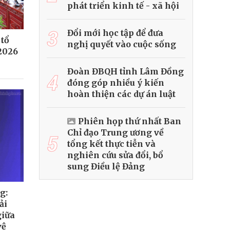
phát triển kinh tế - xã hội
3
Đổi mới học tập để đưa
 tổ
nghị quyết vào cuộc sống
2026
Đoàn ĐBQH tỉnh Lâm Đồng
4
đóng góp nhiều ý kiến
hoàn thiện các dự án luật
Phiên họp thứ nhất Ban
Chỉ đạo Trung ương về
5
tổng kết thực tiễn và
nghiên cứu sửa đổi, bổ
sung Điều lệ Đảng
g:
ải
giữa
vệ