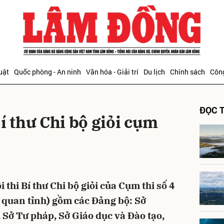
bình luận
uật
Quốc phòng - An ninh
Văn hóa - Giải trí
Du lịch
Chính sách
Công
ĐỌC T
í thư Chi bộ giỏi cụm
Hủy
G
i thi Bí thư Chi bộ giỏi của Cụm thi số 4
 quan tỉnh) gồm các Đảng bộ: Sở
 Sở Tư pháp, Sở Giáo dục và Đào tạo,