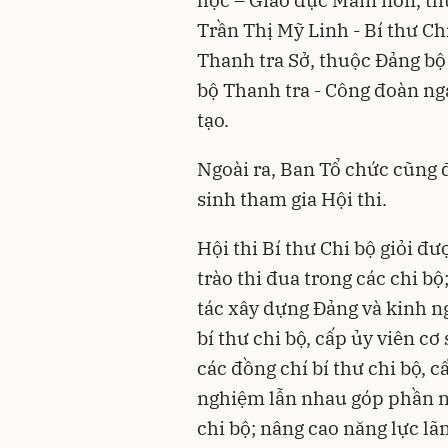
học – Giáo dục Mầm non, thu
Trần Thị Mỹ Linh - Bí thư Ch
Thanh tra Sở, thuộc Đảng bộ 
bộ Thanh tra - Công đoàn ng
tạo.
Ngoài ra, Ban Tổ chức cũng đ
sinh tham gia Hội thi.
Hội thi Bí thư Chi bộ giỏi 
trào thi đua trong các chi b
tác xây dựng Đảng và kinh n
bí thư chi bộ, cấp ủy viên cơ
các đồng chí bí thư chi bộ, c
nghiệm lẫn nhau góp phần nâ
chi bộ; nâng cao năng lực lã