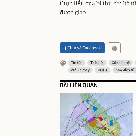
thực tiễn của bí thư chi bộ 
được giao.
Chia sẻ Facebook
Tin tức
Thế giới
Công nghệ
ôtô-Xe máy
VNPT
báo điện tử
BÀI LIÊN QUAN